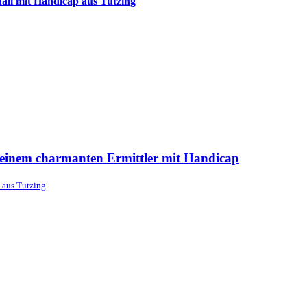
fall mit Handicap aus Tutzing
einem charmanten Ermittler mit Handicap
p aus Tutzing