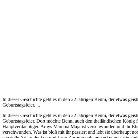
In dieser Geschichte geht es m den 22 jährigen Benni, der etwas ge
Geburtstagsfeier. ...
In dieser Geschichte geht es m den 22 jährigen Benni, der etwas ge
Geburtstagsfeier. Dort möchte Benni auch den thailändischen König fra
Hauptverdächtiger. Amys Mamma Maja ist verschwunden und ihr Ehema
verschwunden. Was ist bloß mit ihr passiert und lebt sie überhaupt no
spezielle Art zu denken und kann Zusammenhänge erkennen, die andere