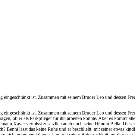
istig eingeschränkt ist. Zusammen mit seinem Bruder Leo und dessen F
istig eingeschränkt ist. Zusammen mit seinem Bruder Leo und dessen F
gen, ob er als Parkpfleger für ihn arbeiten könnte. Aber es kommt alle
nn Xaver vermisst zusätzlich auch noch seine Hündin Bella. Dieser 
ch? Benni lässt das keine Ruhe und er beschließt, mit seiner etwas kind
 nicht erkennen können. Und mit seiner Beharrlichkeit, wird er es sch