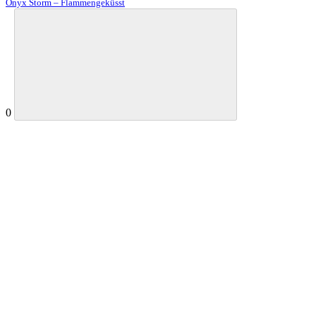
Onyx Storm – Flammengeküsst
0