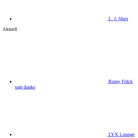
L. J. Shen
Aktuell
Romy Fölck
sagt danke
LYX Lounge