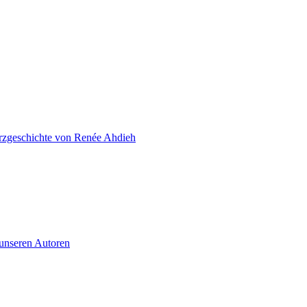
zgeschichte von Renée Ahdieh
 unseren Autoren