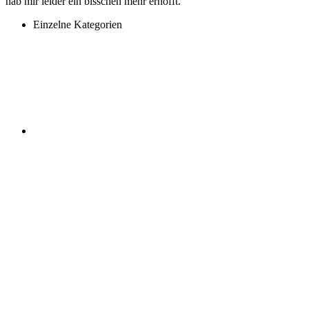
hab mir leider ein bisschen mehr erhofft.
Einzelne Kategorien