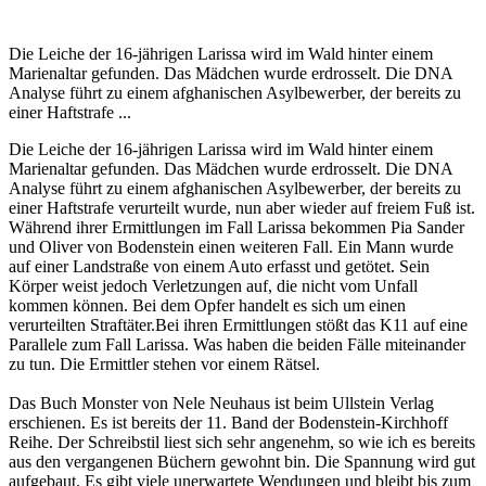
Die Leiche der 16-jährigen Larissa wird im Wald hinter einem
Marienaltar gefunden. Das Mädchen wurde erdrosselt. Die DNA
Analyse führt zu einem afghanischen Asylbewerber, der bereits zu
einer Haftstrafe ...
Die Leiche der 16-jährigen Larissa wird im Wald hinter einem
Marienaltar gefunden. Das Mädchen wurde erdrosselt. Die DNA
Analyse führt zu einem afghanischen Asylbewerber, der bereits zu
einer Haftstrafe verurteilt wurde, nun aber wieder auf freiem Fuß ist.
Während ihrer Ermittlungen im Fall Larissa bekommen Pia Sander
und Oliver von Bodenstein einen weiteren Fall. Ein Mann wurde
auf einer Landstraße von einem Auto erfasst und getötet. Sein
Körper weist jedoch Verletzungen auf, die nicht vom Unfall
kommen können. Bei dem Opfer handelt es sich um einen
verurteilten Straftäter.Bei ihren Ermittlungen stößt das K11 auf eine
Parallele zum Fall Larissa. Was haben die beiden Fälle miteinander
zu tun. Die Ermittler stehen vor einem Rätsel.
Das Buch Monster von Nele Neuhaus ist beim Ullstein Verlag
erschienen. Es ist bereits der 11. Band der Bodenstein-Kirchhoff
Reihe. Der Schreibstil liest sich sehr angenehm, so wie ich es bereits
aus den vergangenen Büchern gewohnt bin. Die Spannung wird gut
aufgebaut. Es gibt viele unerwartete Wendungen und bleibt bis zum