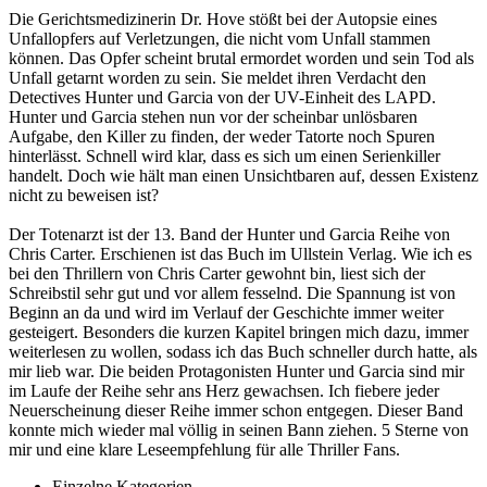
Die Gerichtsmedizinerin Dr. Hove stößt bei der Autopsie eines
Unfallopfers auf Verletzungen, die nicht vom Unfall stammen
können. Das Opfer scheint brutal ermordet worden und sein Tod als
Unfall getarnt worden zu sein. Sie meldet ihren Verdacht den
Detectives Hunter und Garcia von der UV-Einheit des LAPD.
Hunter und Garcia stehen nun vor der scheinbar unlösbaren
Aufgabe, den Killer zu finden, der weder Tatorte noch Spuren
hinterlässt. Schnell wird klar, dass es sich um einen Serienkiller
handelt. Doch wie hält man einen Unsichtbaren auf, dessen Existenz
nicht zu beweisen ist?
Der Totenarzt ist der 13. Band der Hunter und Garcia Reihe von
Chris Carter. Erschienen ist das Buch im Ullstein Verlag. Wie ich es
bei den Thrillern von Chris Carter gewohnt bin, liest sich der
Schreibstil sehr gut und vor allem fesselnd. Die Spannung ist von
Beginn an da und wird im Verlauf der Geschichte immer weiter
gesteigert. Besonders die kurzen Kapitel bringen mich dazu, immer
weiterlesen zu wollen, sodass ich das Buch schneller durch hatte, als
mir lieb war. Die beiden Protagonisten Hunter und Garcia sind mir
im Laufe der Reihe sehr ans Herz gewachsen. Ich fiebere jeder
Neuerscheinung dieser Reihe immer schon entgegen. Dieser Band
konnte mich wieder mal völlig in seinen Bann ziehen. 5 Sterne von
mir und eine klare Leseempfehlung für alle Thriller Fans.
Einzelne Kategorien