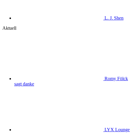
L. J. Shen
Aktuell
Romy Fölck
sagt danke
LYX Lounge