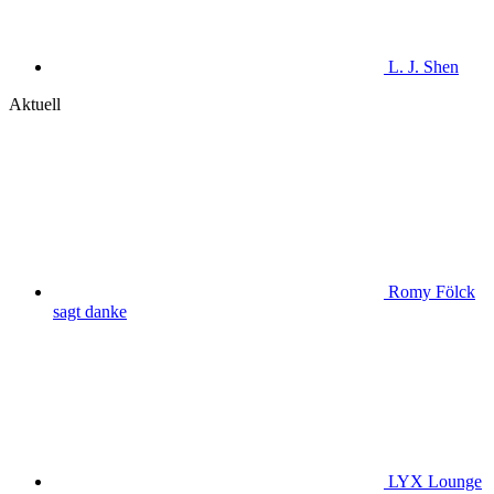
L. J. Shen
Aktuell
Romy Fölck
sagt danke
LYX Lounge