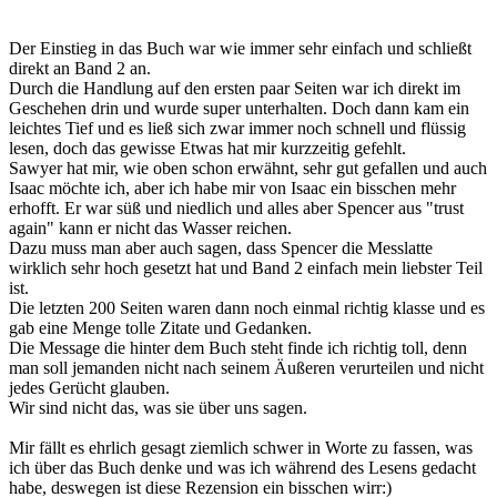
Der Einstieg in das Buch war wie immer sehr einfach und schließt
direkt an Band 2 an.
Durch die Handlung auf den ersten paar Seiten war ich direkt im
Geschehen drin und wurde super unterhalten. Doch dann kam ein
leichtes Tief und es ließ sich zwar immer noch schnell und flüssig
lesen, doch das gewisse Etwas hat mir kurzzeitig gefehlt.
Sawyer hat mir, wie oben schon erwähnt, sehr gut gefallen und auch
Isaac möchte ich, aber ich habe mir von Isaac ein bisschen mehr
erhofft. Er war süß und niedlich und alles aber Spencer aus "trust
again" kann er nicht das Wasser reichen.
Dazu muss man aber auch sagen, dass Spencer die Messlatte
wirklich sehr hoch gesetzt hat und Band 2 einfach mein liebster Teil
ist.
Die letzten 200 Seiten waren dann noch einmal richtig klasse und es
gab eine Menge tolle Zitate und Gedanken.
Die Message die hinter dem Buch steht finde ich richtig toll, denn
man soll jemanden nicht nach seinem Äußeren verurteilen und nicht
jedes Gerücht glauben.
Wir sind nicht das, was sie über uns sagen.
Mir fällt es ehrlich gesagt ziemlich schwer in Worte zu fassen, was
ich über das Buch denke und was ich während des Lesens gedacht
habe, deswegen ist diese Rezension ein bisschen wirr:)