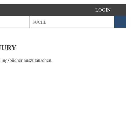
LOGIN
JURY
blingsbücher auszutauschen.