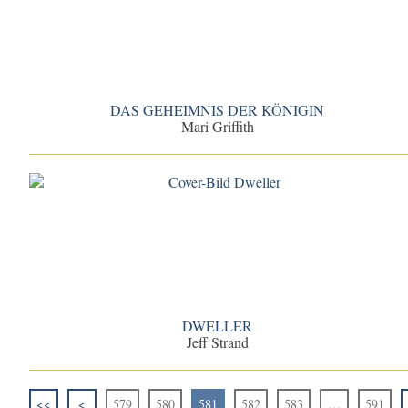
DAS GEHEIMNIS DER KÖNIGIN
Mari Griffith
DWELLER
Jeff Strand
<<
<
579
580
581
582
583
…
591