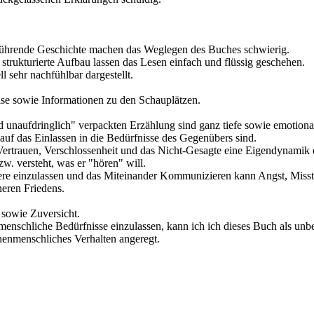
erührende Geschichte machen das Weglegen des Buches schwierig.
 strukturierte Aufbau lassen das Lesen einfach und flüssig geschehen.
sehr nachfühlbar dargestellt.
eise sowie Informationen zu den Schauplätzen.
nd unaufdringlich" verpackten Erzählung sind ganz tiefe sowie emotiona
 auf das Einlassen in die Bedürfnisse des Gegenübers sind.
 Vertrauen, Verschlossenheit und das Nicht-Gesagte eine Eigendynamik
zw. versteht, was er "hören" will.
ndere einzulassen und das Miteinander Kommunizieren kann Angst, Mis
neren Friedens.
 sowie Zuversicht.
nmenschliche Bedürfnisse einzulassen, kann ich ich dieses Buch als unb
henmenschliches Verhalten angeregt.