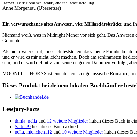
Roman | Dark Romance Beauty and the Beast Retelling
Anne Morgenrau (Übersetzer)
Ein verwunschenes altes Anwesen, vier Milliardärsbrüder und 
Niemand weiß, was in Midnight Manor vor sich geht. Das Anwesen der
Gerüchte …
Als mein Vater stirbt, muss ich feststellen, dass meine Familie bei de
und er wird es mir nicht leicht machen. Doch am schlimmsten ist diese
sein, und er wird definitiv von seinen eigenen Dämonen verfolgt, abe
MOONLIT THORNS ist eine düstere, zeitgenössische Romance, in der
Dieses Produkt bei deinem lokalen Buchhändler beste
Lesejury-Facts
tkmla
,
nella
und
12 weitere Mitglieder
haben dieses Buch in ei
Salti_79
liest dieses Buch aktuell.
nella
,
mienchen112
und
10 weitere Mitglieder
haben dieses Buc