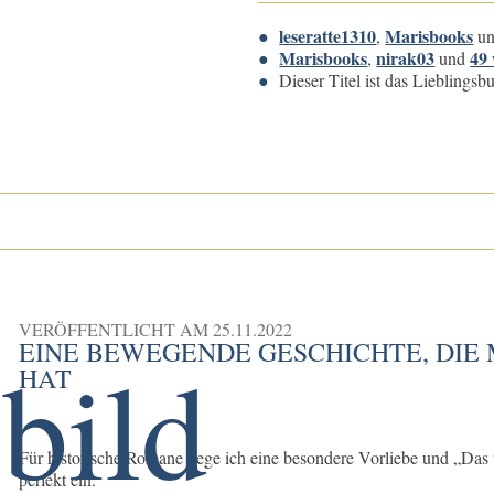
leseratte1310
Marisbooks
,
u
Marisbooks
nirak03
49 
,
und
Dieser Titel ist das Lieblings
VERÖFFENTLICHT AM
25.11.2022
EINE BEWEGENDE GESCHICHTE, DIE 
HAT
Für historische Romane hege ich eine besondere Vorliebe und „Das 
perfekt ein.