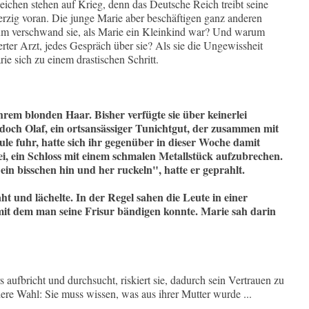
eichen stehen auf Krieg, denn das Deutsche Reich treibt seine
rzig voran. Die junge Marie aber beschäftigen ganz anderen
rum verschwand sie, als Marie ein Kleinkind war? Und warum
erter Arzt, jedes Gespräch über sie? Als sie die Ungewissheit
rie sich zu einem drastischen Schritt.
rem blonden Haar. Bisher verfügte sie über keinerlei
doch Olaf, ein ortsansässiger Tunichtgut, der zusammen mit
le fuhr, hatte sich ihr gegenüber in dieser Woche damit
 sei, ein Schloss mit einem schmalen Metallstück aufzubrechen.
in bisschen hin und her ruckeln", hatte er geprahlt.
t und lächelte. In der Regel sahen die Leute in einer
mit dem man seine Frisur bändigen konnte. Marie sah darin
 aufbricht und durchsucht, riskiert sie, dadurch sein Vertrauen zu
dere Wahl: Sie muss wissen, was aus ihrer Mutter wurde ...