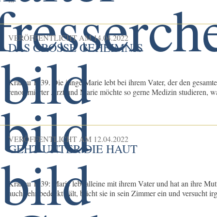
VERÖFFENTLICHT AM
14.04.2022
DAS GROSSE GEHEIMNIS
Krakau 1939. Die junge Marie lebt bei ihrem Vater, der den gesamten
renommierter Arzt und Marie möchte so gerne Medizin studieren, was 
VERÖFFENTLICHT AM
12.04.2022
GEHT UNTER DIE HAUT
Krakau 1939: Marie lebt alleine mit ihrem Vater und hat an ihre Mu
auch sehr bedeckt hält, bricht sie in sein Zimmer ein und versucht ir