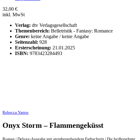
32,00
€
inkl. MwSt
Verlag:
dtv Verlagsgesellschaft
Themenbereich:
Belletristik - Fantasy: Romance
Genre:
keine Angabe / keine Angabe
Seitenzahl:
928
Ersterscheinung:
21.01.2025
ISBN:
9783423284493
Rebecca Yarros
Onyx Storm – Flammengeküsst
Roman | Deluxe-Ausgabe mit atemberaubendem Farbschnitt | Die heißersehnte