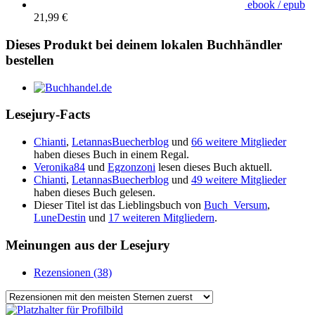
ebook / epub
21,99 €
Dieses Produkt bei deinem lokalen Buchhändler
bestellen
Lesejury-Facts
Chianti
,
LetannasBuecherblog
und
66 weitere Mitglieder
haben dieses Buch in einem Regal.
Veronika84
und
Egzonzoni
lesen dieses Buch aktuell.
Chianti
,
LetannasBuecherblog
und
49 weitere Mitglieder
haben dieses Buch gelesen.
Dieser Titel ist das Lieblingsbuch von
Buch_Versum
,
LuneDestin
und
17 weiteren Mitgliedern
.
Meinungen aus der Lesejury
Rezensionen (38)