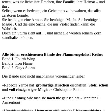
retten, was sie liebt: ihre Drachen, ihre Familie, ihre Heimat – und
ihn .
Selbst, wenn es bedeutet, ein Geheimnis zu bewahren, das alles
zerstören könnte.
Sie benötigen eine Armee. Sie benötigen Macht. Sie benötigen
Magie . Und die eine Sache, die nur Violet finden kann: die
Wahrheit.
Doch ein Sturm zieht auf … und nicht alle werden seinem Zorn
standhalten können.
Alle bisher erschienenen Bände der Flammengeküsst-Reihe:
Band 1: Fourth Wing
Band 2: Iron Flame
Band 3: Onyx Storm
Die Bände sind nicht unabhängig voneinander lesbar.
»Rebecca Yarros hat
großartige Drachen
erschaffen!
Stolz, schön
und
voll einzigartiger Magie
.« Christopher Paolini
»Eine
Fantasy, wie
man sie
noch nie
gelesen hat.« Jennifer L.
Armentrout
»Unwiderstehliches
Abenteuer
trifft epische
Liebesgeschichte
.«