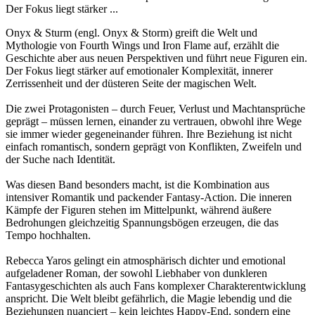
Der Fokus liegt stärker ...
Onyx & Sturm (engl. Onyx & Storm) greift die Welt und
Mythologie von Fourth Wings und Iron Flame auf, erzählt die
Geschichte aber aus neuen Perspektiven und führt neue Figuren ein.
Der Fokus liegt stärker auf emotionaler Komplexität, innerer
Zerrissenheit und der düsteren Seite der magischen Welt.
Die zwei Protagonisten – durch Feuer, Verlust und Machtansprüche
geprägt – müssen lernen, einander zu vertrauen, obwohl ihre Wege
sie immer wieder gegeneinander führen. Ihre Beziehung ist nicht
einfach romantisch, sondern geprägt von Konflikten, Zweifeln und
der Suche nach Identität.
Was diesen Band besonders macht, ist die Kombination aus
intensiver Romantik und packender Fantasy-Action. Die inneren
Kämpfe der Figuren stehen im Mittelpunkt, während äußere
Bedrohungen gleichzeitig Spannungsbögen erzeugen, die das
Tempo hochhalten.
Rebecca Yaros gelingt ein atmosphärisch dichter und emotional
aufgeladener Roman, der sowohl Liebhaber von dunkleren
Fantasygeschichten als auch Fans komplexer Charakterentwicklung
anspricht. Die Welt bleibt gefährlich, die Magie lebendig und die
Beziehungen nuanciert – kein leichtes Happy-End, sondern eine