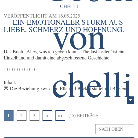
CHELLI
VERÖFFENTLICHT AM
16.05.2025
EIN EMOTIONALER STURM AUS
LIEBE, SCHMERZ UND HOFFNUNG.
Das Buch „Alles, was ich geben kann - The last Letter“ ist ein
Einzelband und damit eine abgeschlossene Geschichte.
**************
Inhalt:
💌 Die Beziehung zwischen Ella und Becket startet mit Briefen, ...
1
2
3
>
>>
(15) BEITRÄGE
NACH OBEN