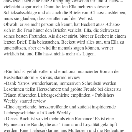
entwickelt sich eine tiefe Zuneigung zwischen ihr und ›Chaos‹ –
vielleicht sogar mehr. Dann treffen Ella mehrere schwere
Schicksalsschläge und als auch die Briefe von ›Chaos‹ ausbleiben,
muss sie glauben, dass sie allein auf der Welt ist.
Obwohl er sie nicht persönlich kennt, hat Beckett alias ›Chaos‹
sich in die Frau hinter den Briefen verliebt. Ella, die Schwester
seines besten Freundes. Als dieser stirbt, bittet er Beckett in einem
letzten Brief, Ella beizustehen. Beckett wird alles tun, um Ella zu
unterstützen, aber er wird ihr niemals sagen können, wer er
wirklich ist, und Ella hasst nichts mehr als Lügen.
»Ein höchst gefühlvoller und emotional nuancierter Roman der
Bestsellerautorin.« Kirkus, starred review
»Dank Yarros' wunderbarem, immersiven Schreibstil werden
Leserinnen tiefen Herzschmerz und größte Freude bei dieser zu
Tränen rührenden Liebesgeschichte empfinden.« Publishers
Weekly, starred review
»Eine ergreifende, herzzerreißende und zutiefst inspirierende
Liebesgeschichte.« InTouch Weekly
»Dieses Buch ist so viel mehr als eine Romance! Es ist eine
Hymne an die Bande, die aus Trauma und Loyalität geknüpft
werden. Eine Liebeserklärung ans Muttersein und die Bedeutung