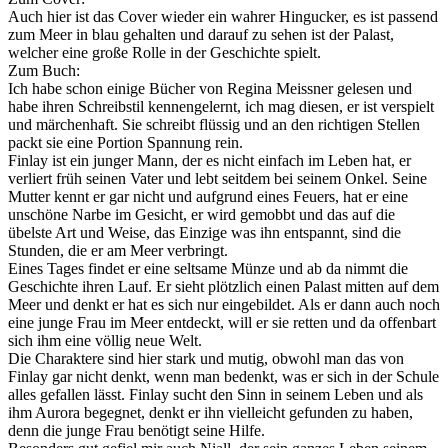
Auch hier ist das Cover wieder ein wahrer Hingucker, es ist passend
zum Meer in blau gehalten und darauf zu sehen ist der Palast,
welcher eine große Rolle in der Geschichte spielt.
Zum Buch:
Ich habe schon einige Bücher von Regina Meissner gelesen und
habe ihren Schreibstil kennengelernt, ich mag diesen, er ist verspielt
und märchenhaft. Sie schreibt flüssig und an den richtigen Stellen
packt sie eine Portion Spannung rein.
Finlay ist ein junger Mann, der es nicht einfach im Leben hat, er
verliert früh seinen Vater und lebt seitdem bei seinem Onkel. Seine
Mutter kennt er gar nicht und aufgrund eines Feuers, hat er eine
unschöne Narbe im Gesicht, er wird gemobbt und das auf die
übelste Art und Weise, das Einzige was ihn entspannt, sind die
Stunden, die er am Meer verbringt.
Eines Tages findet er eine seltsame Münze und ab da nimmt die
Geschichte ihren Lauf. Er sieht plötzlich einen Palast mitten auf dem
Meer und denkt er hat es sich nur eingebildet. Als er dann auch noch
eine junge Frau im Meer entdeckt, will er sie retten und da offenbart
sich ihm eine völlig neue Welt.
Die Charaktere sind hier stark und mutig, obwohl man das von
Finlay gar nicht denkt, wenn man bedenkt, was er sich in der Schule
alles gefallen lässt. Finlay sucht den Sinn in seinem Leben und als
ihm Aurora begegnet, denkt er ihn vielleicht gefunden zu haben,
denn die junge Frau benötigt seine Hilfe.