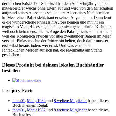
der irischen Küste. Das Schicksal hat dem Achtzehnjährigen übel
mitgespielt, er wuchs ohne Eltern auf und wird von den Mitschülern
aufgrund seines Aussehens schikaniert. Als er eines Nachts mitten
im Meer einen Palast sieht, traut er seinen Augen kaum. Dann lernt
er die wunderschöne Prinzessin Aurora kennen und mit ihr ein
magisches Volk, das es eigentlich gar nicht geben dürfte. Nicht nur,
weil noch kein menschliches Auge den Palast je sah, sondern auch,
weil das Königreich Nysolis vor über zweihundert Jahren im Meer
versank. Finlay möchte der Prinzessin helfen, doch dafür muss er
erst selbst herausfinden, wer er ist. Und was es mit den
schrecklichen Morden auf sich hat, die regelmäßig am Strand
geschehen.
Dieses Produkt bei deinem lokalen Buchhändler
bestellen
Lesejury-Facts
thora01
,
Manja1982
und
8 weitere Mitglieder
haben dieses
Buch in einem Regal.
thora01
,
Manja1982
und
8 weitere Mitglieder
haben dieses
Buch gelesen.