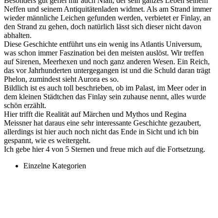
Besonders gut gefiel mir auch Niall, der sein ganzes Leben seinem
Neffen und seinem Antiquitätenladen widmet. Als am Strand immer
wieder männliche Leichen gefunden werden, verbietet er Finlay, an
den Strand zu gehen, doch natürlich lässt sich dieser nicht davon
abhalten.
Diese Geschichte entführt uns ein wenig ins Atlantis Universum,
was schon immer Faszination bei den meisten auslöst. Wir treffen
auf Sirenen, Meerhexen und noch ganz anderen Wesen. Ein Reich,
das vor Jahrhunderten untergegangen ist und die Schuld daran trägt
Phelon, zumindest sieht Aurora es so.
Bildlich ist es auch toll beschrieben, ob im Palast, im Meer oder in
dem kleinen Städtchen das Finlay sein zuhause nennt, alles wurde
schön erzählt.
Hier trifft die Realität auf Märchen und Mythos und Regina
Meissner hat daraus eine sehr interessante Geschichte gezaubert,
allerdings ist hier auch noch nicht das Ende in Sicht und ich bin
gespannt, wie es weitergeht.
Ich gebe hier 4 von 5 Sternen und freue mich auf die Fortsetzung.
Einzelne Kategorien