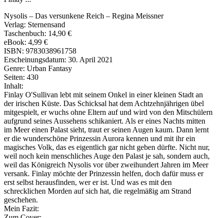
Nysolis – Das versunkene Reich – Regina Meissner
Verlag: Sternensand
Taschenbuch: 14,90 €
eBook: 4,99 €
ISBN: 9783038961758
Erscheinungsdatum: 30. April 2021
Genre: Urban Fantasy
Seiten: 430
Inhalt:
Finlay O'Sullivan lebt mit seinem Onkel in einer kleinen Stadt an
der irischen Küste. Das Schicksal hat dem Achtzehnjährigen übel
mitgespielt, er wuchs ohne Eltern auf und wird von den Mitschülern
aufgrund seines Aussehens schikaniert. Als er eines Nachts mitten
im Meer einen Palast sieht, traut er seinen Augen kaum. Dann lernt
er die wunderschöne Prinzessin Aurora kennen und mit ihr ein
magisches Volk, das es eigentlich gar nicht geben dürfte. Nicht nur,
weil noch kein menschliches Auge den Palast je sah, sondern auch,
weil das Königreich Nysolis vor über zweihundert Jahren im Meer
versank. Finlay möchte der Prinzessin helfen, doch dafür muss er
erst selbst herausfinden, wer er ist. Und was es mit den
schrecklichen Morden auf sich hat, die regelmäßig am Strand
geschehen.
Mein Fazit:
Zum Cover: