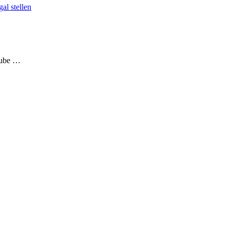
al stellen
aube …