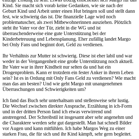
Kind. Sie macht sich vorab keine Gedanken, wie sie nach der
Geburt Kind und Arbeit unter einen Hut bringen soll und stellt dann
fest, wie schwierig das ist. Die finanzielle Lage wird noch
problematuscher, als zwei Mitbewohnerinnen ausziehen. Plötzlich
steht ihr Vater vor der Tür, zieht in die WG und ist
überraschenderweise eine gute Unterstützung bei der
Kinderbetreuung und Lebensplanung. Eher zufällig landet Margo
bei Only Fans und beginnt dort, Geld zu verdienen.
Ihr Verhältnis zur Mutter ist schwierig. Diese ist eher labil und war
weder in der Vergangenheit eine große Unterstützung noch aktuell.
Ihr Vater war in ihrer Kindheit nur selten da und hat ein
Drogenproblem. Kann er trotzdem ein fester Anker in ihrem Leben
sein? Ist es in Ordung mit Only Fans Geld zu verdienen? Wie macht
man das am besten? Und wie geht Margo mit unangenehmen
Überraschungen und Schwierigkeiten um?
Ich fand das Buch sehr unterhaltsam und stellenweise sehr lustig.
Die Wechsel zwischen direkter Ansprache, Erzählung in ich-Form
und in der dritten Person fand ich etwas verwirrend und
anstrengend. Der Schreibstil ist insgesamt aber sehr angenehm und
die Charaktere werden sehr gut dargestellt. Man hat schnell Bilder
vor Augen und kann mitfühlen. Ich habe Margos Weg zu einer
starken Frau, die für sich und ihr Kind kämpft, sehr gern begleitet.