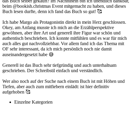
das Buch selber gekauft? Im Nachhinein bin ich unendlich dankbar,
beim @bookish.christmas Event mitgemacht zu haben, und dieses
Buch lesen durfte, denn ich fand das Buch so gut! 🥰
Ich habe Margo als Protagonistin direkt in mein Herz geschlossen.
Okey, am Anfang musste ich mich an die Erzählperspektive
gewöhnen, aber ihre Art und generell ihre Figur war schön und
authentisch beschrieben. Ich konnte mitfühlen und es war für mich
auch alles gut nachvollziehbar. Vor allem fand ich das Thema mit
OF sehr interessant, da ich mich persönlich noch nie damit
auseinandergesetzt habe 😅
Generell ist das Buch sehr tiefgründig und auch unterhaltsam
geschrieben. Der Schreibstil einfach und verständlich.
Wer also noch auf der Suche nach einem Buch ist mit Höhen und
Tiefen, aber auch zum mitfiebern einlädt: ist hier definitiv
aufgehoben 🥰
Einzelne Kategorien