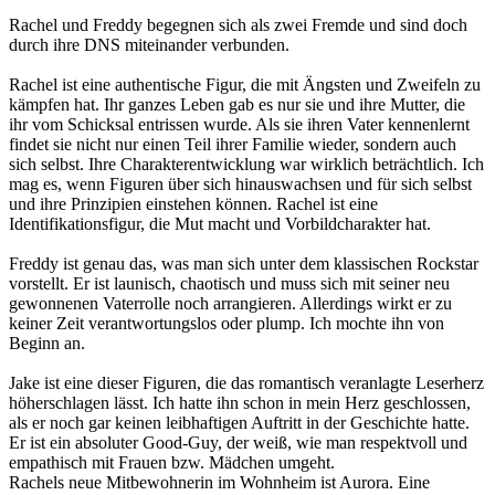
Rachel und Freddy begegnen sich als zwei Fremde und sind doch
durch ihre DNS miteinander verbunden.
Rachel ist eine authentische Figur, die mit Ängsten und Zweifeln zu
kämpfen hat. Ihr ganzes Leben gab es nur sie und ihre Mutter, die
ihr vom Schicksal entrissen wurde. Als sie ihren Vater kennenlernt
findet sie nicht nur einen Teil ihrer Familie wieder, sondern auch
sich selbst. Ihre Charakterentwicklung war wirklich beträchtlich. Ich
mag es, wenn Figuren über sich hinauswachsen und für sich selbst
und ihre Prinzipien einstehen können. Rachel ist eine
Identifikationsfigur, die Mut macht und Vorbildcharakter hat.
Freddy ist genau das, was man sich unter dem klassischen Rockstar
vorstellt. Er ist launisch, chaotisch und muss sich mit seiner neu
gewonnenen Vaterrolle noch arrangieren. Allerdings wirkt er zu
keiner Zeit verantwortungslos oder plump. Ich mochte ihn von
Beginn an.
Jake ist eine dieser Figuren, die das romantisch veranlagte Leserherz
höherschlagen lässt. Ich hatte ihn schon in mein Herz geschlossen,
als er noch gar keinen leibhaftigen Auftritt in der Geschichte hatte.
Er ist ein absoluter Good-Guy, der weiß, wie man respektvoll und
empathisch mit Frauen bzw. Mädchen umgeht.
Rachels neue Mitbewohnerin im Wohnheim ist Aurora. Eine