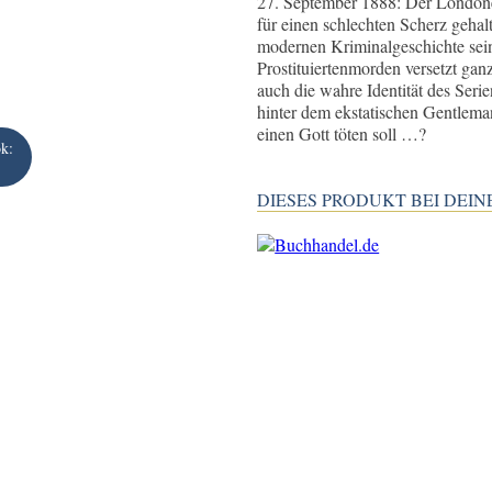
27. September 1888: Der Londoner
für einen schlechten Scherz geh
modernen Kriminalgeschichte sein
Prostituiertenmorden versetzt gan
auch die wahre Identität des Seri
hinter dem ekstatischen Gentleman
einen Gott töten soll …?
k:
DIESES PRODUKT BEI DE