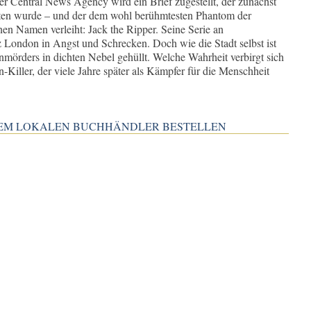
 Central News Agency wird ein Brief zugestellt, der zunächst
alten wurde – und der dem wohl berühmtesten Phantom der
en Namen verleiht: Jack the Ripper. Seine Serie an
z London in Angst und Schrecken. Doch wie die Stadt selbst ist
enmörders in dichten Nebel gehüllt. Welche Wahrheit verbirgt sich
-Killer, der viele Jahre später als Kämpfer für die Menschheit
INEM LOKALEN BUCHHÄNDLER BESTELLEN