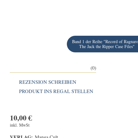
Band 1 der Reihe "Record of Ragnaro
The Jack the Ripper Case Files"
(0)
REZENSION SCHREIBEN
PRODUKT INS REGAL STELLEN
10,00
€
inkl. MwSt
VERLAG:
Manga Cult