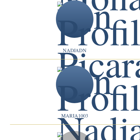
NADJADN
MARIA1003