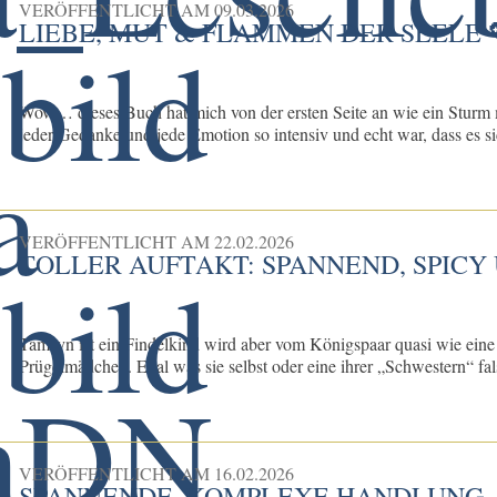
VERÖFFENTLICHT AM
09.03.2026
LIEBE, MUT & FLAMMEN DER SEELE 
Wow… dieses Buch hat mich von der ersten Seite an wie ein Sturm mi
jeder Gedanke und jede Emotion so intensiv und echt war, dass es sic
VERÖFFENTLICHT AM
22.02.2026
TOLLER AUFTAKT: SPANNEND, SPIC
Tamsyn ist ein Findelkind wird aber vom Königspaar quasi wie eine
Prügelmädchen. Egal was sie selbst oder eine ihrer „Schwestern“ fa
VERÖFFENTLICHT AM
16.02.2026
SPANNENDE, KOMPLEXE HANDLUNG, 