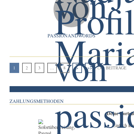
PASSIONANDWORDS
1
2
3
…
8
>
>>
(36) BEITRÄGE
ZAHLUNGSMETHODEN
Deine Vortei
Einfach ka