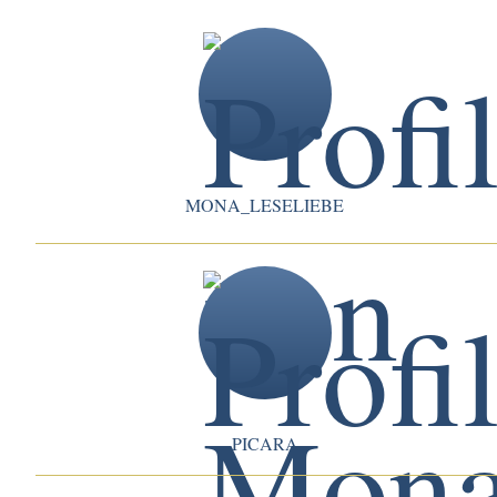
MONA_LESELIEBE
PICARA