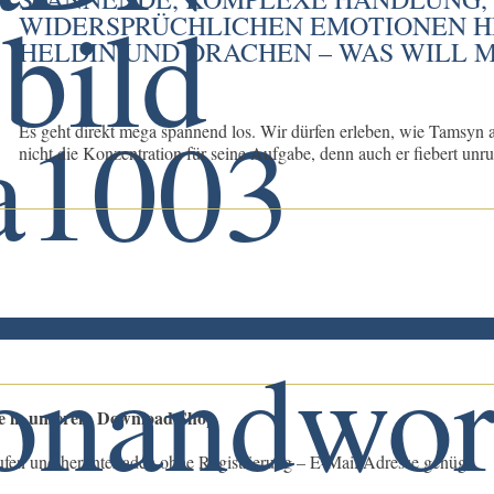
WIDERSPRÜCHLICHEN EMOTIONEN H
HELDIN UND DRACHEN – WAS WILL 
Es geht direkt mega spannend los. Wir dürfen erleben, wie Tamsyn a
nicht die Konzentration für seine Aufgabe, denn auch er fiebert unruh
le in unserem Download Shop
ufen und herunterladen ohne Registrierung – E-Mail Adresse genügt