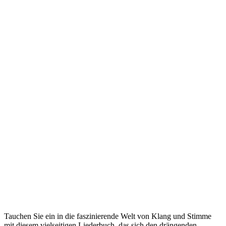
Tauchen Sie ein in die faszinierende Welt von Klang und Stimme
mit diesem vielseitigen Liederbuch, das sich den drängenden