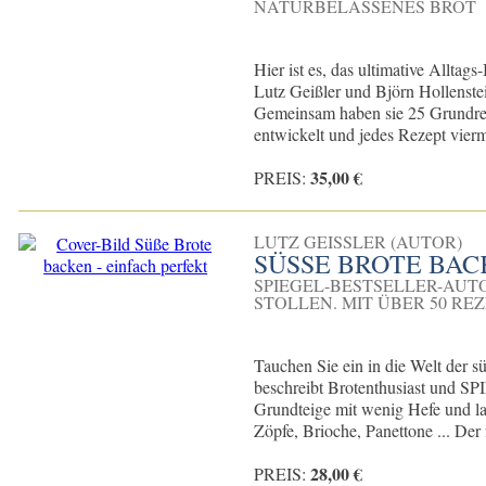
NATURBELASSENES BROT
Hier ist es, das ultimative Allt
Lutz Geißler und Björn Hollenste
Gemeinsam haben sie 25 Grundrez
entwickelt und jedes Rezept vierma
35,00 €
PREIS:
LUTZ GEISSLER (AUTOR)
SÜSSE BROTE BACK
SPIEGEL-BESTSELLER-AUTO
STOLLEN. MIT ÜBER 50 RE
Tauchen Sie ein in die Welt der 
beschreibt Brotenthusiast und SP
Grundteige mit wenig Hefe und la
Zöpfe, Brioche, Panettone ... Der f
28,00 €
PREIS: