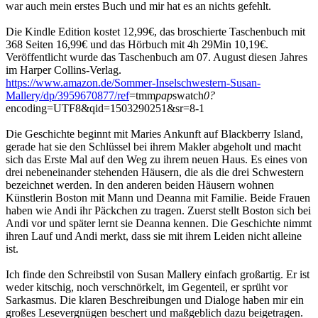
war auch mein erstes Buch und mir hat es an nichts gefehlt.
Die Kindle Edition kostet 12,99€, das broschierte Taschenbuch mit
368 Seiten 16,99€ und das Hörbuch mit 4h 29Min 10,19€.
Veröffentlicht wurde das Taschenbuch am 07. August diesen Jahres
im Harper Collins-Verlag.
https://www.amazon.de/Sommer-Inselschwestern-Susan-
Mallery/dp/3959670877/ref
=tmm
pap
swatch
0?
encoding=UTF8&qid=1503290251&sr=8-1
Die Geschichte beginnt mit Maries Ankunft auf Blackberry Island,
gerade hat sie den Schlüssel bei ihrem Makler abgeholt und macht
sich das Erste Mal auf den Weg zu ihrem neuen Haus. Es eines von
drei nebeneinander stehenden Häusern, die als die drei Schwestern
bezeichnet werden. In den anderen beiden Häusern wohnen
Künstlerin Boston mit Mann und Deanna mit Familie. Beide Frauen
haben wie Andi ihr Päckchen zu tragen. Zuerst stellt Boston sich bei
Andi vor und später lernt sie Deanna kennen. Die Geschichte nimmt
ihren Lauf und Andi merkt, dass sie mit ihrem Leiden nicht alleine
ist.
Ich finde den Schreibstil von Susan Mallery einfach großartig. Er ist
weder kitschig, noch verschnörkelt, im Gegenteil, er sprüht vor
Sarkasmus. Die klaren Beschreibungen und Dialoge haben mir ein
großes Lesevergnügen beschert und maßgeblich dazu beigetragen.