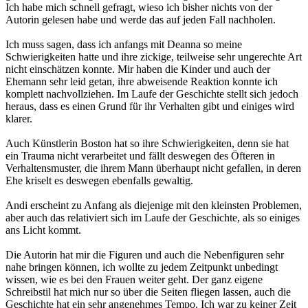
Ich habe mich schnell gefragt, wieso ich bisher nichts von der
Autorin gelesen habe und werde das auf jeden Fall nachholen.
Ich muss sagen, dass ich anfangs mit Deanna so meine
Schwierigkeiten hatte und ihre zickige, teilweise sehr ungerechte Art
nicht einschätzen konnte. Mir haben die Kinder und auch der
Ehemann sehr leid getan, ihre abweisende Reaktion konnte ich
komplett nachvollziehen. Im Laufe der Geschichte stellt sich jedoch
heraus, dass es einen Grund für ihr Verhalten gibt und einiges wird
klarer.
Auch Künstlerin Boston hat so ihre Schwierigkeiten, denn sie hat
ein Trauma nicht verarbeitet und fällt deswegen des Öfteren in
Verhaltensmuster, die ihrem Mann überhaupt nicht gefallen, in deren
Ehe kriselt es deswegen ebenfalls gewaltig.
Andi erscheint zu Anfang als diejenige mit den kleinsten Problemen,
aber auch das relativiert sich im Laufe der Geschichte, als so einiges
ans Licht kommt.
Die Autorin hat mir die Figuren und auch die Nebenfiguren sehr
nahe bringen können, ich wollte zu jedem Zeitpunkt unbedingt
wissen, wie es bei den Frauen weiter geht. Der ganz eigene
Schreibstil hat mich nur so über die Seiten fliegen lassen, auch die
Geschichte hat ein sehr angenehmes Tempo. Ich war zu keiner Zeit