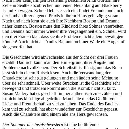
Nach ihrer zehnjährigen Beziehung beschließt Andi Gordon ihre
Zelte in Seattle abzubrechen und einen Neuanfang auf Blackberry
Island zu wagen. Schnell lebt sie sich ein; findet Freunde und auch
der Umbau ihrer eigenen Praxis in ihrem Haus geht zügig voran.
Nach und nach lernt sie auch ihre Nachbarn Boston und Deanna
näher kennen. Boston muss den Kindstod ihres Sohnes verarbeiten
und Deanna holt immer wieder ihre Vergangenheit ein. Schnell wird
den drei Frauen klar, dass sie ihre Probleme nicht allein bewältigen
können! Auch nicht als Andi's Bauunternehmer Wade ein Auge auf
sie geworfen hat...
Die Geschichte wird abwechselnd aus der Sicht der drei Frauen
erzählt. Dadurch kann man den Hintergrund ihrer Ängste und
Probleme nachvollziehen. Der Schreibstil ist flüssig und das Buch
lässt sich in einem Rutsch lesen. Auch die Verwandlung der
Charaktere ist sehr gut gelungen und man ändert seine Meinung
über sie sehr schnell. Über weite Strecken ist die Geschichte sehr
bewegend und trotzdem kommt auch die Komik nicht zu kurz.
Susan Mallery hat es geschafft immer authentisch zu erzählen und
ist nicht ins kitschige abgedriftet. Man hatte nie das Gefühl von
Liebe und Freundschaft zu viel zu haben. Das Ende des Buches
kam viel zu schnell, hat aber wunderbar zur Geschichte gepasst.
Auch die Charaktere sind einem alle ans Herz gewachsen.
Der Sommer der Inselschwestern
ist eine berührende