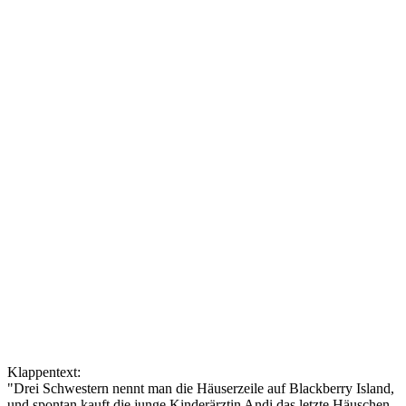
Klappentext:
"Drei Schwestern nennt man die Häuserzeile auf Blackberry Island,
und spontan kauft die junge Kinderärztin Andi das letzte Häuschen.