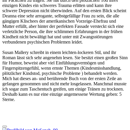
ihr Päckchen zu tragen. Sie hat durch den plötzlichen Tod ihres
einzigen Kindes ein schweres Trauma erlitten und kann ihre
schwere Depression nicht überwinden. Auf den ersten Blick scheint
Deanna eine sehr arrogante, selbstgefällige Frau zu sein, die alle
gängigen Klischees der amerikanischen Vorzeige-Ehefrau und
Mutter erfüllt, aber hinter der perfekten Fassade versteckt sich eine
verletzliche Person, die ihre schlimmen Erfahrungen in der frühen
Kindheit nicht bewältigt hat und unter mit Zwangsstörungen
verbundenen psychischen Problemen leidet.
Susan Mallery schreibt in einem leichten-lockeren Stil, und ihr
Roman lässt sich sehr angenehm lesen. Sie besitzt einen großen Sinn
für Humor, beweist aber viel Einfühlungsvermögen und
Fingerspitzengefühl, wenn ernste Themen (Kindesmisshandlung,
plötzlicher Kindstod, psychische Probleme ) behandelt werden.
Mich hat dieses an- und berührende Buch von der ersten Zeile an
gefangen genommen und nicht mehr losgelassen. Manchmal musste
ich sogar zum Taschentuch greifen, um einige Tränen zu trocknen.
Deshalb kann es nur eine einzige angemessene Wertung geben: 5
Sterne.