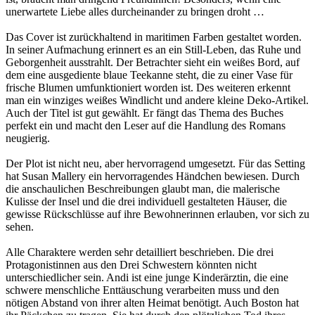
unerwartete Liebe alles durcheinander zu bringen droht …
Das Cover ist zurückhaltend in maritimen Farben gestaltet worden.
In seiner Aufmachung erinnert es an ein Still-Leben, das Ruhe und
Geborgenheit ausstrahlt. Der Betrachter sieht ein weißes Bord, auf
dem eine ausgediente blaue Teekanne steht, die zu einer Vase für
frische Blumen umfunktioniert worden ist. Des weiteren erkennt
man ein winziges weißes Windlicht und andere kleine Deko-Artikel.
Auch der Titel ist gut gewählt. Er fängt das Thema des Buches
perfekt ein und macht den Leser auf die Handlung des Romans
neugierig.
Der Plot ist nicht neu, aber hervorragend umgesetzt. Für das Setting
hat Susan Mallery ein hervorragendes Händchen bewiesen. Durch
die anschaulichen Beschreibungen glaubt man, die malerische
Kulisse der Insel und die drei individuell gestalteten Häuser, die
gewisse Rückschlüsse auf ihre Bewohnerinnen erlauben, vor sich zu
sehen.
Alle Charaktere werden sehr detailliert beschrieben. Die drei
Protagonistinnen aus den Drei Schwestern könnten nicht
unterschiedlicher sein. Andi ist eine junge Kinderärztin, die eine
schwere menschliche Enttäuschung verarbeiten muss und den
nötigen Abstand von ihrer alten Heimat benötigt. Auch Boston hat