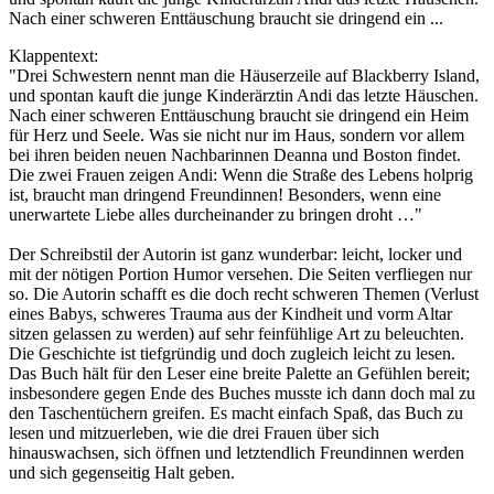
Nach einer schweren Enttäuschung braucht sie dringend ein ...
Klappentext:
"Drei Schwestern nennt man die Häuserzeile auf Blackberry Island,
und spontan kauft die junge Kinderärztin Andi das letzte Häuschen.
Nach einer schweren Enttäuschung braucht sie dringend ein Heim
für Herz und Seele. Was sie nicht nur im Haus, sondern vor allem
bei ihren beiden neuen Nachbarinnen Deanna und Boston findet.
Die zwei Frauen zeigen Andi: Wenn die Straße des Lebens holprig
ist, braucht man dringend Freundinnen! Besonders, wenn eine
unerwartete Liebe alles durcheinander zu bringen droht …"
Der Schreibstil der Autorin ist ganz wunderbar: leicht, locker und
mit der nötigen Portion Humor versehen. Die Seiten verfliegen nur
so. Die Autorin schafft es die doch recht schweren Themen (Verlust
eines Babys, schweres Trauma aus der Kindheit und vorm Altar
sitzen gelassen zu werden) auf sehr feinfühlige Art zu beleuchten.
Die Geschichte ist tiefgründig und doch zugleich leicht zu lesen.
Das Buch hält für den Leser eine breite Palette an Gefühlen bereit;
insbesondere gegen Ende des Buches musste ich dann doch mal zu
den Taschentüchern greifen. Es macht einfach Spaß, das Buch zu
lesen und mitzuerleben, wie die drei Frauen über sich
hinauswachsen, sich öffnen und letztendlich Freundinnen werden
und sich gegenseitig Halt geben.