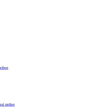
eiben
al stellen