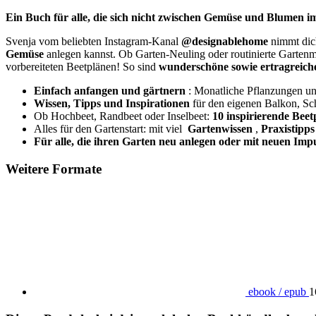
Ein Buch für alle, die sich nicht zwischen Gemüse und Blumen i
Svenja vom beliebten Instagram-Kanal
@designablehome
nimmt dich
Gemüse
anlegen kannst. Ob Garten-Neuling oder routinierte Garte
vorbereiteten Beetplänen! So sind
wunderschöne sowie ertragreic
Einfach anfangen und gärtnern
: Monatliche Pflanzungen und
Wissen, Tipps und Inspirationen
für den eigenen Balkon, Sc
Ob Hochbeet, Randbeet oder Inselbeet:
10 inspirierende Bee
Alles für den Gartenstart: mit viel
Gartenwissen
,
Praxistipps
Für alle, die ihren Garten neu anlegen oder mit neuen Im
Weitere Formate
ebook / epub
1