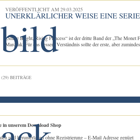
VERÖFFENTLICHT AM
29.03.2025
UNERKLÄRLICHER WEISE EINE SERI
„Shine Bright, Rising Princess“ ist der dritte Band der „The Mone
Marczak. Für das bessere Verständnis sollte der erste, aber zumindest
(29) BEITRÄGE
le in unserem Download Shop
ufen und herunterladen ohne Registrierung – E-Mail Adresse genügt