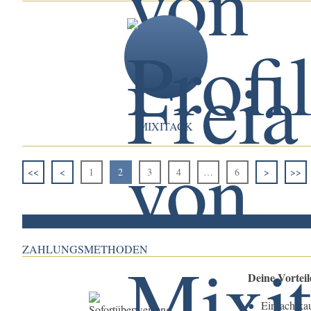
MIXITACK
<<
<
1
2
3
4
…
6
>
>>
ZAHLUNGSMETHODEN
Deine Vortei
Einfach ka