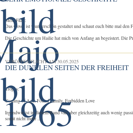
Mein Fazit:
Das Cover ist wunderschön gestaltet und schaut euch bitte mal den F
Die Geschichte um Hailie hat mich von Anfang an begeistert. Die Pro
VERÖFFENTLICHT AM
30.05.2025
DIE DUNKLEN SEITEN DER FREIHEIT
Tropes:
Coming of Age, Found Family, Forbidden Love
Irgendwie ist in diesem Band viel aber gleichzeitig auch wenig passi
somit nicht mehr ...