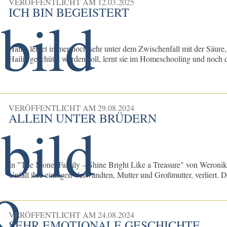
VERÖFFENTLICHT AM
12.03.2025
ICH BIN BEGEISTERT
Hailie leidet immer noch sehr unter dem Zwischenfall mit der Säure
Hailie geschützt werden soll, lernt sie im Homeschooling und noch d
VERÖFFENTLICHT AM
29.08.2024
ALLEIN UNTER BRÜDERN
In "The Monet Family – Shine Bright Like a Treasure" von Weronika
Unfall ihre einzigen Verwandten, Mutter und Großmutter, verliert. Da
VERÖFFENTLICHT AM
24.08.2024
SEHR EMOTIONALE GESCHICHTE