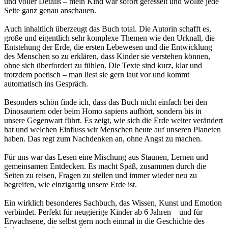
und voller Details – mein Kind war sofort gefesselt und wollte jede
Seite ganz genau anschauen.
Auch inhaltlich überzeugt das Buch total. Die Autorin schafft es,
große und eigentlich sehr komplexe Themen wie den Urknall, die
Entstehung der Erde, die ersten Lebewesen und die Entwicklung
des Menschen so zu erklären, dass Kinder sie verstehen können,
ohne sich überfordert zu fühlen. Die Texte sind kurz, klar und
trotzdem poetisch – man liest sie gern laut vor und kommt
automatisch ins Gespräch.
Besonders schön finde ich, dass das Buch nicht einfach bei den
Dinosauriern oder beim Homo sapiens aufhört, sondern bis in
unsere Gegenwart führt. Es zeigt, wie sich die Erde weiter verändert
hat und welchen Einfluss wir Menschen heute auf unseren Planeten
haben. Das regt zum Nachdenken an, ohne Angst zu machen.
Für uns war das Lesen eine Mischung aus Staunen, Lernen und
gemeinsamen Entdecken. Es macht Spaß, zusammen durch die
Seiten zu reisen, Fragen zu stellen und immer wieder neu zu
begreifen, wie einzigartig unsere Erde ist.
Ein wirklich besonderes Sachbuch, das Wissen, Kunst und Emotion
verbindet. Perfekt für neugierige Kinder ab 6 Jahren – und für
Erwachsene, die selbst gern noch einmal in die Geschichte des