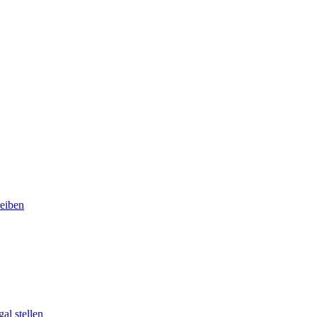
eiben
al stellen