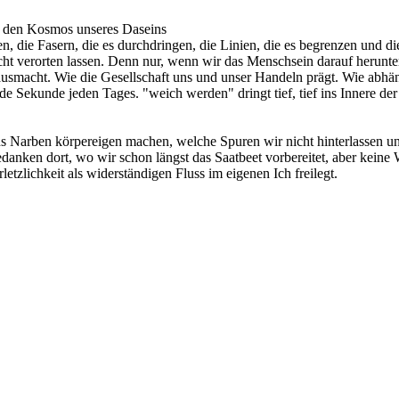
nd den Kosmos unseres Daseins
, die Fasern, die es durchdringen, die Linien, die es begrenzen und 
s nicht verorten lassen. Denn nur, wenn wir das Menschsein darauf herun
ausmacht. Wie die Gesellschaft uns und unser Handeln prägt. Wie abhän
e Sekunde jeden Tages. "weich werden" dringt tief, tief ins Innere der
uns Narben körpereigen machen, welche Spuren wir nicht hinterlassen un
danken dort, wo wir schon längst das Saatbeet vorbereitet, aber keine W
zlichkeit als widerständigen Fluss im eigenen Ich freilegt.