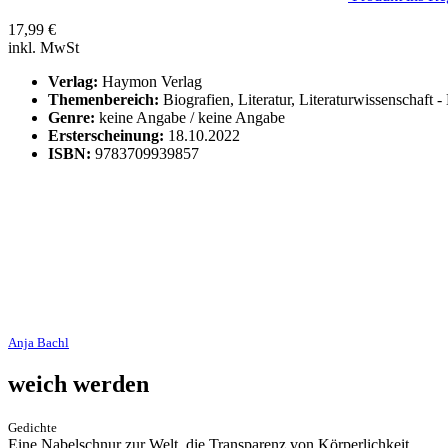
17,99
€
inkl. MwSt
Verlag:
Haymon Verlag
Themenbereich:
Biografien, Literatur, Literaturwissenschaft -
Genre:
keine Angabe / keine Angabe
Ersterscheinung:
18.10.2022
ISBN:
9783709939857
Anja Bachl
weich werden
Gedichte
Eine Nabelschnur zur Welt, die Transparenz von Körperlichkeit