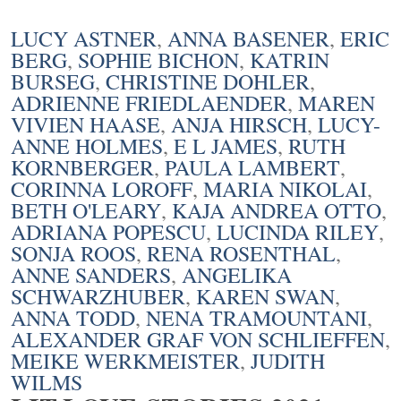
LUCY ASTNER
,
ANNA BASENER
,
ERIC
BERG
,
SOPHIE BICHON
,
KATRIN
BURSEG
,
CHRISTINE DOHLER
,
ADRIENNE FRIEDLAENDER
,
MAREN
VIVIEN HAASE
,
ANJA HIRSCH
,
LUCY-
ANNE HOLMES
,
E L JAMES
,
RUTH
KORNBERGER
,
PAULA LAMBERT
,
CORINNA LOROFF
,
MARIA NIKOLAI
,
BETH O'LEARY
,
KAJA ANDREA OTTO
,
ADRIANA POPESCU
,
LUCINDA RILEY
,
SONJA ROOS
,
RENA ROSENTHAL
,
ANNE SANDERS
,
ANGELIKA
SCHWARZHUBER
,
KAREN SWAN
,
ANNA TODD
,
NENA TRAMOUNTANI
,
ALEXANDER GRAF VON SCHLIEFFEN
,
MEIKE WERKMEISTER
,
JUDITH
WILMS