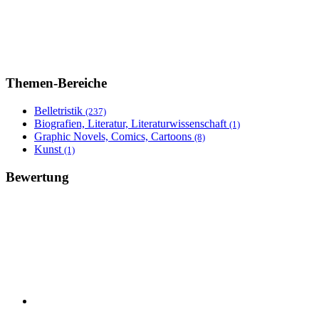
Themen-Bereiche
Belletristik
(237)
Biografien, Literatur, Literaturwissenschaft
(1)
Graphic Novels, Comics, Cartoons
(8)
Kunst
(1)
Bewertung