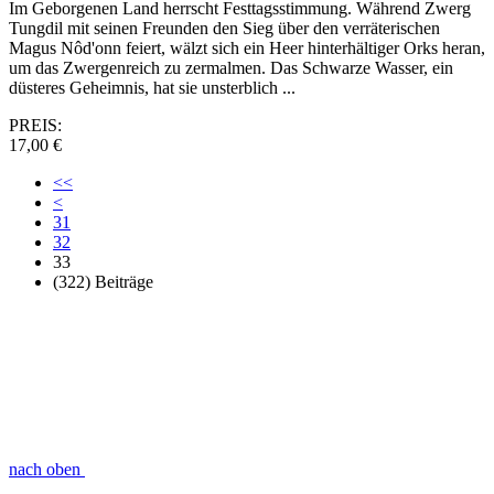
Im Geborgenen Land herrscht Festtagsstimmung. Während Zwerg
Tungdil mit seinen Freunden den Sieg über den verräterischen
Magus Nôd'onn feiert, wälzt sich ein Heer hinterhältiger Orks heran,
um das Zwergenreich zu zermalmen. Das Schwarze Wasser, ein
düsteres Geheimnis, hat sie unsterblich ...
PREIS:
17,00 €
<<
<
31
32
33
(322) Beiträge
nach oben