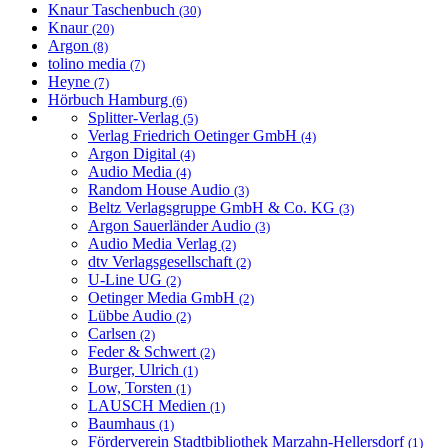
Knaur Taschenbuch
(30)
Knaur
(20)
Argon
(8)
tolino media
(7)
Heyne
(7)
Hörbuch Hamburg
(6)
Splitter-Verlag
(5)
Verlag Friedrich Oetinger GmbH
(4)
Argon Digital
(4)
Audio Media
(4)
Random House Audio
(3)
Beltz Verlagsgruppe GmbH & Co. KG
(3)
Argon Sauerländer Audio
(3)
Audio Media Verlag
(2)
dtv Verlagsgesellschaft
(2)
U-Line UG
(2)
Oetinger Media GmbH
(2)
Lübbe Audio
(2)
Carlsen
(2)
Feder & Schwert
(2)
Burger, Ulrich
(1)
Low, Torsten
(1)
LAUSCH Medien
(1)
Baumhaus
(1)
Förderverein Stadtbibliothek Marzahn-Hellersdorf
(1)