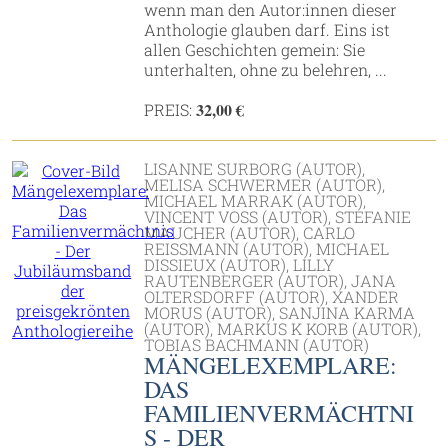
wenn man den Autor:innen dieser
Anthologie glauben darf. Eins ist
allen Geschichten gemein: Sie
unterhalten, ohne zu belehren, ...
32,00 €
PREIS:
LISANNE SURBORG (AUTOR),
MELISA SCHWERMER (AUTOR),
MICHAEL MARRAK (AUTOR),
VINCENT VOSS (AUTOR), STEFANIE
MAUCHER (AUTOR), CARLO
REISSMANN (AUTOR), MICHAEL D
ISSIEUX (AUTOR), LILLY R
AUTENBERGER (AUTOR), JANA O
LTERSDORFF (AUTOR), XANDER M
ORUS (AUTOR), SANJINA KARMA (
AUTOR), MARKUS K KORB (AUTOR), T
OBIAS BACHMANN (AUTOR)
MÄNGELEXEMPLARE:
DAS
FAMILIENVERMÄCHTNI
S - DER