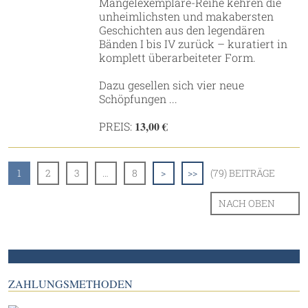
Mängelexemplare-Reihe kehren die
unheimlichsten und makabersten
Geschichten aus den legendären
Bänden I bis IV zurück – kuratiert in
komplett überarbeiteter Form.
Dazu gesellen sich vier neue
Schöpfungen ...
13,00 €
PREIS:
1
2
3
…
8
>
>>
(79) BEITRÄGE
NACH OBEN
ZAHLUNGSMETHODEN