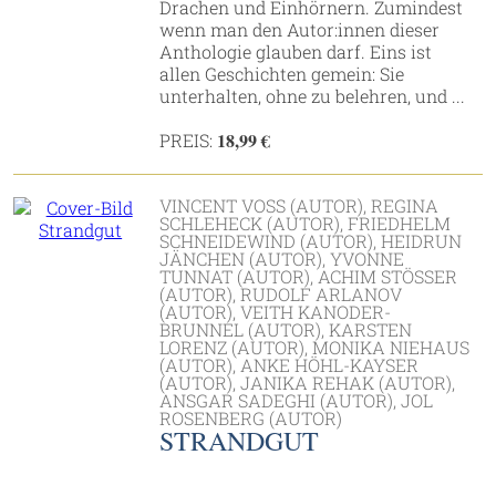
Drachen und Einhörnern. Zumindest
wenn man den Autor:innen dieser
Anthologie glauben darf. Eins ist
allen Geschichten gemein: Sie
unterhalten, ohne zu belehren, und ...
18,99 €
PREIS:
VINCENT VOSS (AUTOR), REGINA
SCHLEHECK (AUTOR), FRIEDHELM
SCHNEIDEWIND (AUTOR), HEIDRUN
JÄNCHEN (AUTOR), YVONNE
TUNNAT (AUTOR), ACHIM STÖSSER (
AUTOR), RUDOLF ARLANOV (
AUTOR), VEITH KANODER-B
RUNNEL (AUTOR), KARSTEN L
ORENZ (AUTOR), MONIKA NIEHAUS (
AUTOR), ANKE HÖHL-KAYSER (
AUTOR), JANIKA REHAK (AUTOR), A
NSGAR SADEGHI (AUTOR), JOL R
OSENBERG (AUTOR)
STRANDGUT