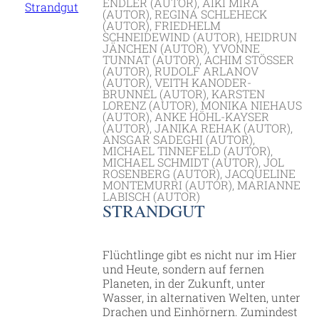
ENDLER (AUTOR), AIKI MIRA
(AUTOR), REGINA SCHLEHECK
(AUTOR), FRIEDHELM
SCHNEIDEWIND (AUTOR), HEIDRUN
JÄNCHEN (AUTOR), YVONNE
TUNNAT (AUTOR), ACHIM STÖSSER (
AUTOR), RUDOLF ARLANOV (
AUTOR), VEITH KANODER-B
RUNNEL (AUTOR), KARSTEN L
ORENZ (AUTOR), MONIKA NIEHAUS (
AUTOR), ANKE HÖHL-KAYSER (
AUTOR), JANIKA REHAK (AUTOR), A
NSGAR SADEGHI (AUTOR), M
ICHAEL TINNEFELD (AUTOR), M
ICHAEL SCHMIDT (AUTOR), JOL R
OSENBERG (AUTOR), JACQUELINE M
ONTEMURRI (AUTOR), MARIANNE L
ABISCH (AUTOR)
STRANDGUT
Flüchtlinge gibt es nicht nur im Hier
und Heute, sondern auf fer­nen
Planeten, in der Zukunft, unter
Wasser, in alternativen Welten, unter
Drachen und Einhörnern. Zu­mindest