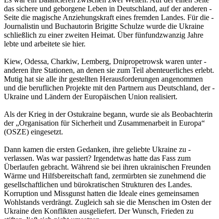
das ­sichere und geborgene Leben in Deutschland, auf der anderen ­
Seite die ­magische Anziehungskraft eines fremden Landes. Für die ­
Journalistin und Buchautorin Brigitte Schulze wurde die Ukraine
schließlich zu einer zweiten Heimat. Über fünfundzwanzig Jahre
lebte und ­arbeitete sie hier.
Kiew, Odessa, Charkiw, Lemberg, Dnipropetrowsk waren unter ­
anderen ihre ­Stationen, an denen sie zum Teil abenteuerliches erlebt.
Mutig hat sie alle ihr gestellten Herausforderungen angenommen
und die beruflichen Projekte mit den Partnern aus Deutschland, der ­
Ukraine und Ländern der Europäischen Union realisiert.
Als der Krieg in der Ostukraine begann, wurde sie als Beobachterin
der „Organisation für Sicherheit und Zusammenarbeit in Europa“
(OSZE) eingesetzt.
Dann kamen die ersten Gedanken, ihre geliebte Ukraine zu ­
verlassen. Was war passiert? Irgendetwas hatte das Fass zum
Überlaufen ­gebracht. Während sie bei ihren ukrainischen Freunden
Wärme und Hilfsbereitschaft fand, zermürbten sie zunehmend die
gesellschaftlichen und bürokratischen Strukturen des Landes.
Korruption und Missgunst hatten die Ideale eines gemeinsamen
Wohlstands ­verdrängt. Zugleich sah sie die Menschen im Osten der
Ukraine den Konflikten ausgeliefert. Der Wunsch, Frieden zu