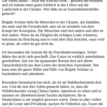
Die vielen Bilder – zwar nur schwarz-weiß – gefielen mir trotzdem
und ich bekam einen guten Einblick in das Leben und die
Landschaft in der Ukraine. Wer hätte da an Sonnenblumenfelder
gedacht?
Brigitte Schulze liebt die Menschen in der Ukraine, das familiäre,
das nette und die Freundschaft, aber sie ist zermürbt von dem
Kampf der Korruption. Die Menschen sind dort anders und alles ist
dort anders. Wenn du als Dirigent die richtigen Leute schmierst,
bekommst du Beachtung und es wird über dich berichtet, sonst wird
so getan, als wärst du gar nicht da.
Ich bewundere die Autorin für ihr Durchhaltevermögen. Sicher
hätten das nicht viele geschafft. Das Ganze ist wirklich unterhaltsam
geschrieben, fast wie ein spannender Roman liest sich dieser
Tatsachenbericht aus dem Leben der deutschen Journalistin. Wie
kann man die ganze Mühe und Hilfe von Brigitte Schulze so
boykottieren und sabotieren.
Besonders beeindruckt hat mich, als sie als Wahlbeobachterin dort
war. Und die dort ihre Arbeit gemacht haben, so, dass die
Wahlbeobachter wenig Chance hatten, irgendwas zu sehen und so
mussten sie zähneknirschend Sachen akzeptieren, die in
Deutschland so nie möglich gewesen wären. Dann ist alles vorbei
und die Leute sind Privatleute, packen ihr Frühstück aus, Essen mit