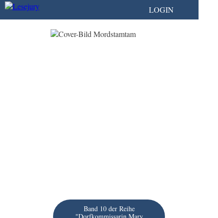
LOGIN
Band 10 der Reihe
"Dorfkommissarin Mary