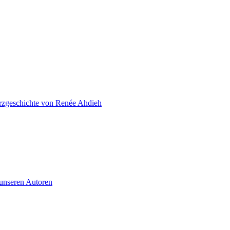
zgeschichte von Renée Ahdieh
 unseren Autoren