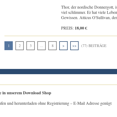
Thor, der nordische Donnergott, i
viel schlimmer. Er hat viele Leb
Gewissen. Atticus O'Sullivan, der 
18,00 €
PREIS:
1
2
3
…
8
>
>>
(77) BEITRÄGE
le in unserem Download Shop
ufen und herunterladen ohne Registrierung – E-Mail Adresse genügt