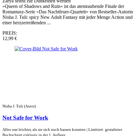
Zarya selbst zur Dunkelheit werden
»Queen of Shadows and Ruin« ist das atemraubende Finale der
Romantasy-Serie »Das Nachtfeuer-Quartett« von Bestseller-Autorin
Nisha J. Tuli: spicy New Adult Fantasy mit jeder Menge Action und
einer herzzerreißenden ...
PREIS:
12,99 €
Nisha J. Tuli (Autor)
Not Safe for Work
Alles war leichter, als sie sich noch hassen konnten | Limitiert: gestalteter
Buchschnitt exklusiv in der 1. Auflage.