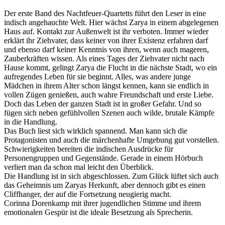
Der erste Band des Nachtfeuer-Quartetts führt den Leser in eine
indisch angehauchte Welt. Hier wächst Zarya in einem abgelegenen
Haus auf. Kontakt zur Außenwelt ist ihr verboten. Immer wieder
erklärt ihr Ziehvater, dass keiner von ihrer Existenz erfahren darf
und ebenso darf keiner Kenntnis von ihren, wenn auch mageren,
Zauberkräften wissen. Als eines Tages der Ziehvater nicht nach
Hause kommt, gelingt Zarya die Flucht in die nächste Stadt, wo ein
aufregendes Leben für sie beginnt. Alles, was andere junge
Mädchen in ihrem Alter schon längst kennen, kann sie endlich in
vollen Zügen genießen, auch wahre Freundschaft und erste Liebe.
Doch das Leben der ganzen Stadt ist in großer Gefahr. Und so
fügen sich neben gefühlvollen Szenen auch wilde, brutale Kämpfe
in die Handlung.
Das Buch liest sich wirklich spannend. Man kann sich die
Protagonisten und auch die märchenhafte Umgebung gut vorstellen.
Schwierigkeiten bereiten die indischen Ausdrücke für
Personengruppen und Gegenstände. Gerade in einem Hörbuch
verliert man da schon mal leicht den Überblick.
Die Handlung ist in sich abgeschlossen. Zum Glück lüftet sich auch
das Geheimnis um Zaryas Herkunft, aber dennoch gibt es einen
Cliffhanger, der auf die Fortsetzung neugierig macht.
Corinna Dorenkamp mit ihrer jugendlichen Stimme und ihrem
emotionalen Gespür ist die ideale Besetzung als Sprecherin.