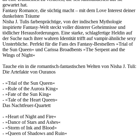
gewartet hat.
Fantasy Romance, die süchtig macht – mit dem Love Interest deiner
dunkelsten Träume
Nisha J. Tulis farbenprächtige, von der indischen Mythologie
inspirierte Fantasy-Welt steckt voller düsterer Geheimnisse und
tödlicher Herausforderungen. Eine starke, schlagfertige Heldin auf
der Suche nach ihrer wahren Identität trifft auf vampir-ähnliche sexy
Unsterbliche. Perfekt für die Fans des Fantasy-Bestsellers »Trial of
the Sun Queen« und Carissa Broadbents »The Serpent and the
Wings of Night«
Tauche ein in die romantisch-fantastischen Welten von Nisha J. Tuli:
Die Artefakte von Ouranos
- »Trial of the Sun Queen«
- »Rule of the Aurora King«
- »Fate of the Sun King«
- »Tale of the Heart Queen«
Das Nachtfeuer-Quartett
- »Heart of Night and Fire«
- »Dance of Stars and Ashes«
- »Storm of Ink and Blood«
- »Queen of Shadows and Ruin«