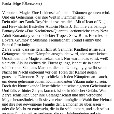
Paula Telge (Übersetzer)
Verbotene Magie. Eine Leidenschaft, die in Träumen geboren wird.
Und ein Geheimnis, das ihre Welt in Flammen setzt.
Dein nächster Book-Boyfriend erwartet dich: Mit »Heart of Night
and Fire« startet Bestseller-Autorin Nisha J. Tuli ihre vierbändige
Fantasy-Serie »Das Nachtfeuer-Quartett«: actionreiche spicy New
Adult Romantasy voller beliebter Tropes: Slow Burn, Enemies to
Lovers, Grumpy x Sunshine Freundschaft, Found Family und
Forced Proximity
Zarya weiß, dass sie gefährlich ist: Seit ihrer Kindheit ist sie eine
Gefangene, die zum Kämpfen ausgebildet wird, aber unter keinen
Umständen ihre Magie einsetzen darf. Nur warum das so ist, weiß
sie nicht. Als ihr endlich die Flucht gelingt, landet sie in einer
schillernden Stadt aus Marmor, die dem Untergang geweiht scheint.
Nacht für Nacht entbrennt vor den Toren der Kampf gegen
grausame Dämonen. Zarya schließt sich den Kämpfern an – auch,
um deren geheimnisvollem Kommandanten Vikram nahe zu sein.
Doch der bluttrinkende Unsterbliche hat seine eigenen Geheimnisse.
Und falls er hinter Zaryas kommt, ist sie in tödlicher Gefahr. Was
Zarya schließlich über ihre Gefangenschaft und ihre verbotene
Magie herausfindet, stellt sie vor eine unmögliche Wahl: ihre Heimat
und ihre neu gewonnene Familie den Dämonen zu überlassen –
oder die Macht zu entfesseln, die in ihr schlummert, und sich selbst
an eine Dunkelheit zu verlieren, die seit Jahrhunderten auf sie