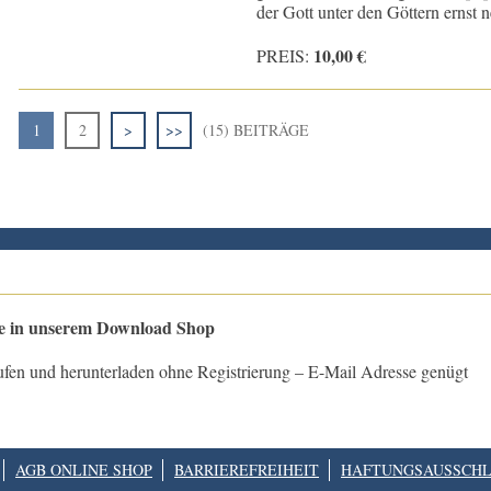
der Gott unter den Göttern ernst
10,00 €
PREIS:
1
2
>
>>
(15) BEITRÄGE
le in unserem Download Shop
ufen und herunterladen ohne Registrierung – E-Mail Adresse genügt
AGB ONLINE SHOP
BARRIEREFREIHEIT
HAFTUNGSAUSSCHL