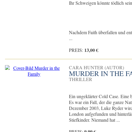
Ihr Schweigen könnte tödlich sei
Nachdem Faith überfallen und entfü
...
13,00 €
PREIS:
CARA HUNTER (AUTOR)
MURDER IN THE F
THRILLER
Ein ungeklärter Cold Case. Ein
Es war ein Fall, der die ganze Na
Dezember 2003, Luke Ryder wird 
London aufgefunden und hinterläs
Stiefkinder. Niemand hat ...
9,99 €
PREIS: