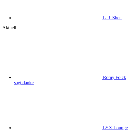
L. J. Shen
Aktuell
Romy Fölck
sagt danke
LYX Lounge