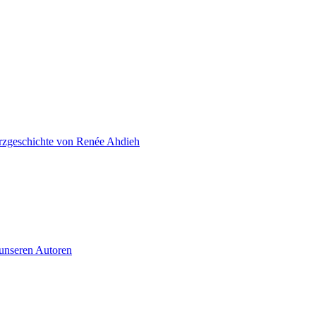
zgeschichte von Renée Ahdieh
 unseren Autoren