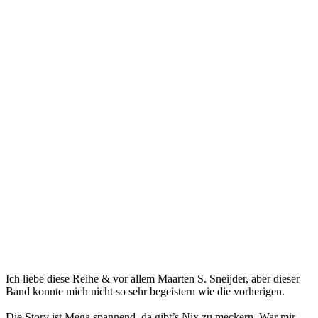
Ich liebe diese Reihe & vor allem Maarten S. Sneijder, aber dieser
Band konnte mich nicht so sehr begeistern wie die vorherigen.
Die Story ist Mega spannend, da gibt’s Nix zu meckern. War mir