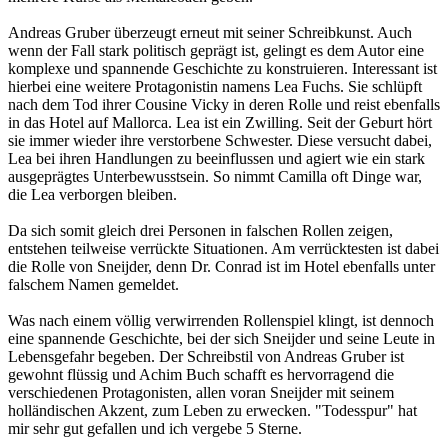
Andreas Gruber überzeugt erneut mit seiner Schreibkunst. Auch
wenn der Fall stark politisch geprägt ist, gelingt es dem Autor eine
komplexe und spannende Geschichte zu konstruieren. Interessant ist
hierbei eine weitere Protagonistin namens Lea Fuchs. Sie schlüpft
nach dem Tod ihrer Cousine Vicky in deren Rolle und reist ebenfalls
in das Hotel auf Mallorca. Lea ist ein Zwilling. Seit der Geburt hört
sie immer wieder ihre verstorbene Schwester. Diese versucht dabei,
Lea bei ihren Handlungen zu beeinflussen und agiert wie ein stark
ausgeprägtes Unterbewusstsein. So nimmt Camilla oft Dinge war,
die Lea verborgen bleiben.
Da sich somit gleich drei Personen in falschen Rollen zeigen,
entstehen teilweise verrückte Situationen. Am verrücktesten ist dabei
die Rolle von Sneijder, denn Dr. Conrad ist im Hotel ebenfalls unter
falschem Namen gemeldet.
Was nach einem völlig verwirrenden Rollenspiel klingt, ist dennoch
eine spannende Geschichte, bei der sich Sneijder und seine Leute in
Lebensgefahr begeben. Der Schreibstil von Andreas Gruber ist
gewohnt flüssig und Achim Buch schafft es hervorragend die
verschiedenen Protagonisten, allen voran Sneijder mit seinem
holländischen Akzent, zum Leben zu erwecken. "Todesspur" hat
mir sehr gut gefallen und ich vergebe 5 Sterne.