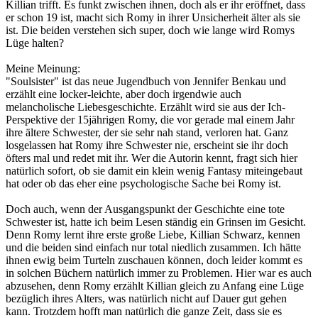
Killian trifft. Es funkt zwischen ihnen, doch als er ihr eröffnet, dass
er schon 19 ist, macht sich Romy in ihrer Unsicherheit älter als sie
ist. Die beiden verstehen sich super, doch wie lange wird Romys
Lüge halten?
Meine Meinung:
"Soulsister" ist das neue Jugendbuch von Jennifer Benkau und
erzählt eine locker-leichte, aber doch irgendwie auch
melancholische Liebesgeschichte. Erzählt wird sie aus der Ich-
Perspektive der 15jährigen Romy, die vor gerade mal einem Jahr
ihre ältere Schwester, der sie sehr nah stand, verloren hat. Ganz
losgelassen hat Romy ihre Schwester nie, erscheint sie ihr doch
öfters mal und redet mit ihr. Wer die Autorin kennt, fragt sich hier
natürlich sofort, ob sie damit ein klein wenig Fantasy miteingebaut
hat oder ob das eher eine psychologische Sache bei Romy ist.
Doch auch, wenn der Ausgangspunkt der Geschichte eine tote
Schwester ist, hatte ich beim Lesen ständig ein Grinsen im Gesicht.
Denn Romy lernt ihre erste große Liebe, Killian Schwarz, kennen
und die beiden sind einfach nur total niedlich zusammen. Ich hätte
ihnen ewig beim Turteln zuschauen können, doch leider kommt es
in solchen Büchern natürlich immer zu Problemen. Hier war es auch
abzusehen, denn Romy erzählt Killian gleich zu Anfang eine Lüge
bezüglich ihres Alters, was natürlich nicht auf Dauer gut gehen
kann. Trotzdem hofft man natürlich die ganze Zeit, dass sie es