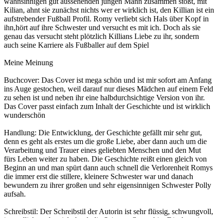
wahnsinnigen gut aussehenden jungen Mann zusammen stößt, mit
Kilian, ahnt sie zunächst nichts wer er wirklich ist, den Killian ist ein
aufstrebender Fußball Profil. Romy verliebt sich Hals über Kopf in
ihn,hört auf ihre Schwester und versucht es mit ich. Doch als sie
genau das versucht steht plötzlich Killians Liebe zu ihr, sondern
auch seine Karriere als Fußballer auf dem Spiel
Meine Meinung
Buchcover: Das Cover ist mega schön und ist mir sofort am Anfang
ins Auge gestochen, weil darauf nur dieses Mädchen auf einem Feld
zu sehen ist und neben ihr eine halbdurchsichtige Version von ihr.
Das Cover passt einfach zum Inhalt der Geschichte und ist wirklich
wunderschön
Handlung: Die Entwicklung, der Geschichte gefällt mir sehr gut,
denn es geht als erstes um die große Liebe, aber dann auch um die
Verarbeitung und Trauer eines geliebten Menschen und den Mut
fürs Leben weiter zu haben. Die Geschichte reißt einen gleich von
Beginn an und man spürt dann auch schnell die Verlorenheit Romys
die immer erst die stillere, kleinere Schwester war und danach
bewundern zu ihrer großen und sehr eigensinnigen Schwester Polly
aufsah.
Schreibstil: Der Schreibstil der Autorin ist sehr flüssig, schwungvoll,