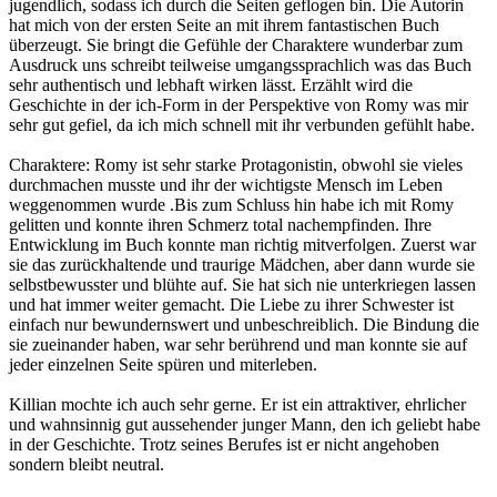
jugendlich, sodass ich durch die Seiten geflogen bin. Die Autorin
hat mich von der ersten Seite an mit ihrem fantastischen Buch
überzeugt. Sie bringt die Gefühle der Charaktere wunderbar zum
Ausdruck uns schreibt teilweise umgangssprachlich was das Buch
sehr authentisch und lebhaft wirken lässt. Erzählt wird die
Geschichte in der ich-Form in der Perspektive von Romy was mir
sehr gut gefiel, da ich mich schnell mit ihr verbunden gefühlt habe.
Charaktere: Romy ist sehr starke Protagonistin, obwohl sie vieles
durchmachen musste und ihr der wichtigste Mensch im Leben
weggenommen wurde .Bis zum Schluss hin habe ich mit Romy
gelitten und konnte ihren Schmerz total nachempfinden. Ihre
Entwicklung im Buch konnte man richtig mitverfolgen. Zuerst war
sie das zurückhaltende und traurige Mädchen, aber dann wurde sie
selbstbewusster und blühte auf. Sie hat sich nie unterkriegen lassen
und hat immer weiter gemacht. Die Liebe zu ihrer Schwester ist
einfach nur bewundernswert und unbeschreiblich. Die Bindung die
sie zueinander haben, war sehr berührend und man konnte sie auf
jeder einzelnen Seite spüren und miterleben.
Killian mochte ich auch sehr gerne. Er ist ein attraktiver, ehrlicher
und wahnsinnig gut aussehender junger Mann, den ich geliebt habe
in der Geschichte. Trotz seines Berufes ist er nicht angehoben
sondern bleibt neutral.