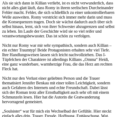
Als sie sich dann in Killian verliebt, ist es nicht verwunderlich, dass
nicht alles glatt läuft, dass Romy in ihrem seelischen Durcheinander
Fehler macht. Fehler, die sich schließlich zu einer unkontrollierbaren
Welle ausweiten. Romy verstrickt sich immer mehr darin und muss
die Konsequenzen tragen. Doch sie wächst dadurch auch über sich
selbst hinaus, lernt, sich von ihrer Schwester abzugrenzen und selbst
zu leben. Im Laufe der Geschichte wird sie so viel reifer und
verantwortungsbewusster. Das ist schön zu verfolgen.
Nicht nur Romy war mir sehr sympathisch, sondern auch Killian –
ein echter Traumtyp! Beide Protagonisten erhalten sehr viel Tiefe.
Ihre Handlungsweisen lassen sich leicht nachvollziehen. Das I-
Tüpfelchen der Charaktere ist allerdings Killians „Omma“ Heidi,
eine ganz wunderbare, warmherzige Frau, die das Herz am rechten
Fleck hat.
Nicht nur den Verlust einer geliebten Person und die Trauer
thematisiert Jennifer Benkau mit einer tollen Leichtigkeit, sondern
auch Gefahren des Internets und echte Freundschaft. Dabei lässt
sich der Roman trotz aller Ernsthaftigkeit auch sehr oft mit einem
Schmunzeln lesen. Hier hat die Autorin die Gratwanderung
hervorragend gemeistert.
„Soulsister“ war für mich ein Wechselbad der Gefühle. Hier steckt
einfach alles drin, Trauer, Freude, Hoffnung, Enttäuschung, Wut,