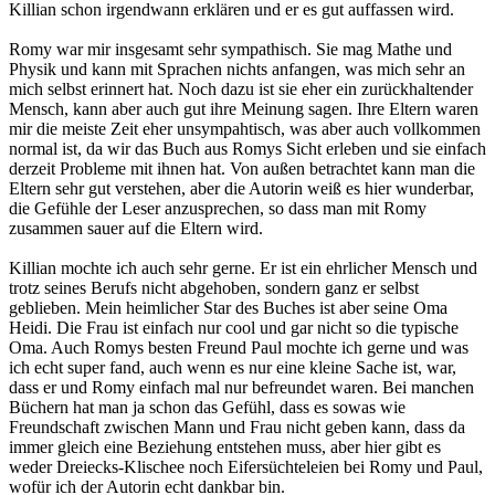
Killian schon irgendwann erklären und er es gut auffassen wird.
Romy war mir insgesamt sehr sympathisch. Sie mag Mathe und
Physik und kann mit Sprachen nichts anfangen, was mich sehr an
mich selbst erinnert hat. Noch dazu ist sie eher ein zurückhaltender
Mensch, kann aber auch gut ihre Meinung sagen. Ihre Eltern waren
mir die meiste Zeit eher unsympahtisch, was aber auch vollkommen
normal ist, da wir das Buch aus Romys Sicht erleben und sie einfach
derzeit Probleme mit ihnen hat. Von außen betrachtet kann man die
Eltern sehr gut verstehen, aber die Autorin weiß es hier wunderbar,
die Gefühle der Leser anzusprechen, so dass man mit Romy
zusammen sauer auf die Eltern wird.
Killian mochte ich auch sehr gerne. Er ist ein ehrlicher Mensch und
trotz seines Berufs nicht abgehoben, sondern ganz er selbst
geblieben. Mein heimlicher Star des Buches ist aber seine Oma
Heidi. Die Frau ist einfach nur cool und gar nicht so die typische
Oma. Auch Romys besten Freund Paul mochte ich gerne und was
ich echt super fand, auch wenn es nur eine kleine Sache ist, war,
dass er und Romy einfach mal nur befreundet waren. Bei manchen
Büchern hat man ja schon das Gefühl, dass es sowas wie
Freundschaft zwischen Mann und Frau nicht geben kann, dass da
immer gleich eine Beziehung entstehen muss, aber hier gibt es
weder Dreiecks-Klischee noch Eifersüchteleien bei Romy und Paul,
wofür ich der Autorin echt dankbar bin.