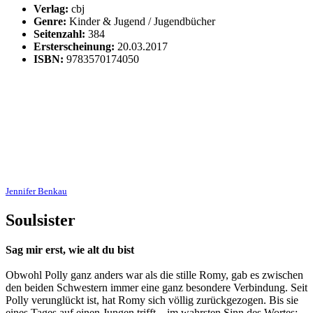
Verlag:
cbj
Genre:
Kinder & Jugend / Jugendbücher
Seitenzahl:
384
Ersterscheinung:
20.03.2017
ISBN:
9783570174050
Jennifer Benkau
Soulsister
Sag mir erst, wie alt du bist
Obwohl Polly ganz anders war als die stille Romy, gab es zwischen
den beiden Schwestern immer eine ganz besondere Verbindung. Seit
Polly verunglückt ist, hat Romy sich völlig zurückgezogen. Bis sie
eines Tages auf einen Jungen trifft – im wahrsten Sinn des Wortes: