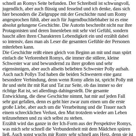
schnell an Romys Seite befunden. Der Schreibstil ist schwungvoll,
jugendlich, aber auch flüssig und fesselnd und ich denke, dass sich
hier besonders die Zielgruppe mit der Geschichte rund um Romy
angesprochen fühlt, aber auch für Jugendbuchliebhaber ist es eine
absolut gelungene Geschichte. Die Autorin beschreibt nicht nur ihre
Protagonisten und deren Innenleben mit sehr viel Gefühl, sondern
haucht allen ihren Charakteren Lebendigkeit ein und erzählt dabei
so intensiv, dass man als Leser die gesamten Gefühle der Personen
miterleben kann.
Die Geschichte reißt einen gleich von Beginn an mit und man spürt
einfach die Verlorenheit Romys, die immer die stillere, kleine
Schwester war und bewundernd zu ihrer großen und sehr
eigensinnigen, aber auch allseits beliebten Schwester Polly aufsah.
Auch nach Pollys Tod haben die beiden Schwestern eine ganz
besondere Verbindung, denn wenn Romy allein ist, spricht Polly mit
ihr und steht ihr mit Rat und Tat zur Seite, ob das immer so der
richtige Rat ist, sei allerdings dahingestellt. Die gesamte
Entwicklung, die diese Geschichte nimmt, hat mir auf jeden Fall
sehr gut gefallen, denn es geht hier zwar zum einen um die erste
große Liebe, aber auch um die Verarbeitung und die Trauer nach
einem schrecklichen Verlust, den Mut trotzdem wieder am Leben
teilzunehmen und zu sich selbst zu stehen.
Erzählt wird das ganze in der Ich-Form aus der Perspektive Romys,
was mich sehr schnell die Verbundenheit mit dem Mädchen spüren
ließ. Auch sonst wuchs mir Romy sehr schnell ans Herz, denn sie ist