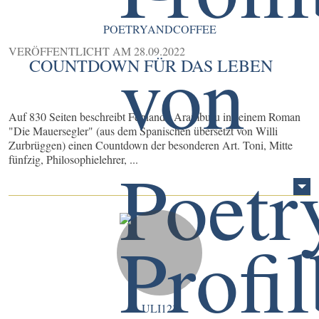
POETRYANDCOFFEE
VERÖFFENTLICHT AM
28.09.2022
COUNTDOWN FÜR DAS LEBEN
Auf 830 Seiten beschreibt Fernando Aramburu in seinem Roman
"Die Mauersegler" (aus dem Spanischen übersetzt von Willi
Zurbrüggen) einen Countdown der besonderen Art. Toni, Mitte
fünfzig, Philosophielehrer, ...
ULI123