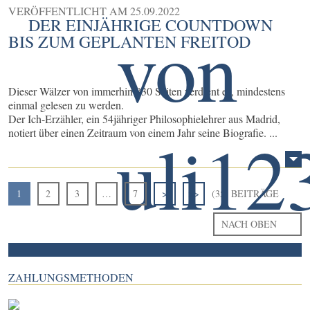
VERÖFFENTLICHT AM
25.09.2022
DER EINJÄHRIGE COUNTDOWN
BIS ZUM GEPLANTEN FREITOD
Dieser Wälzer von immerhin 830 Seiten verdient es, mindestens
einmal gelesen zu werden.
Der Ich-Erzähler, ein 54jähriger Philosophielehrer aus Madrid,
notiert über einen Zeitraum von einem Jahr seine Biografie. ...
1
2
3
…
7
>
>>
(35) BEITRÄGE
NACH OBEN
ZAHLUNGSMETHODEN