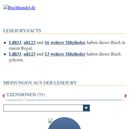
LESEJURY-FACTS
Lilli33
uli123
16 weitere Mitglieder
,
und
haben dieses Buch in
einem Regal.
Lilli33
uli123
13 weitere Mitglieder
,
und
haben dieses Buch
gelesen.
MEINUNGEN AUS DER LESEJURY
REZENSIONEN (35)