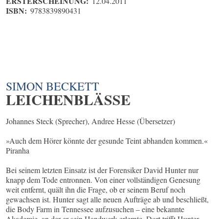
ERSTERSCHEINUNG:
12.04.2011
ISBN:
9783839890431
SIMON BECKETT
LEICHENBLÄSSE
Johannes Steck (Sprecher), Andree Hesse (Übersetzer)
»Auch dem Hörer könnte der gesunde Teint abhanden kommen.«
Piranha
Bei seinem letzten Einsatz ist der Forensiker David Hunter nur
knapp dem Tode entronnen. Von einer vollständigen Genesung
weit entfernt, quält ihn die Frage, ob er seinem Beruf noch
gewachsen ist. Hunter sagt alle neuen Aufträge ab und beschließt,
die Body Farm in Tennessee aufzusuchen – eine bekannte
Akademie, an der er sein Handwerk erlernte. Dort trifft Hunter