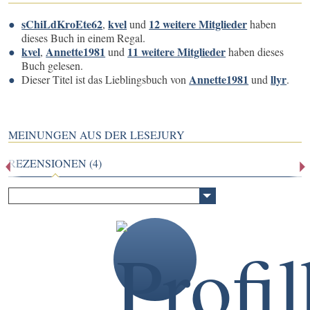
sChiLdKroEte62
kvel
12 weitere Mitglieder
,
und
haben
dieses Buch in einem Regal.
kvel
Annette1981
11 weitere Mitglieder
,
und
haben dieses
Buch gelesen.
Annette1981
llyr
Dieser Titel ist das Lieblingsbuch von
und
.
MEINUNGEN AUS DER LESEJURY
REZENSIONEN (4)