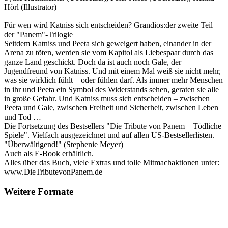
Hörl (Illustrator)
Für wen wird Katniss sich entscheiden? Grandios:der zweite Teil
der "Panem"-Trilogie
Seitdem Katniss und Peeta sich geweigert haben, einander in der
Arena zu töten, werden sie vom Kapitol als Liebespaar durch das
ganze Land geschickt. Doch da ist auch noch Gale, der
Jugendfreund von Katniss. Und mit einem Mal weiß sie nicht mehr,
was sie wirklich fühlt – oder fühlen darf. Als immer mehr Menschen
in ihr und Peeta ein Symbol des Widerstands sehen, geraten sie alle
in große Gefahr. Und Katniss muss sich entscheiden – zwischen
Peeta und Gale, zwischen Freiheit und Sicherheit, zwischen Leben
und Tod …
Die Fortsetzung des Bestsellers "Die Tribute von Panem – Tödliche
Spiele". Vielfach ausgezeichnet und auf allen US-Bestsellerlisten.
"Überwältigend!" (Stephenie Meyer)
Auch als E-Book erhältlich.
Alles über das Buch, viele Extras und tolle Mitmachaktionen unter:
www.DieTributevonPanem.de
Weitere Formate