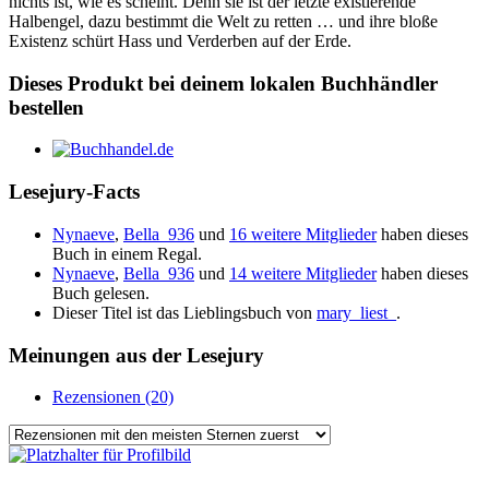
nichts ist, wie es scheint. Denn sie ist der letzte existierende
Halbengel, dazu bestimmt die Welt zu retten … und ihre bloße
Existenz schürt Hass und Verderben auf der Erde.
Dieses Produkt bei deinem lokalen Buchhändler
bestellen
Lesejury-Facts
Nynaeve
,
Bella_936
und
16 weitere Mitglieder
haben dieses
Buch in einem Regal.
Nynaeve
,
Bella_936
und
14 weitere Mitglieder
haben dieses
Buch gelesen.
Dieser Titel ist das Lieblingsbuch von
mary_liest_
.
Meinungen aus der Lesejury
Rezensionen (20)