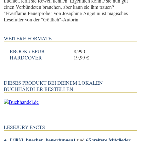
flüchtet, lernt sie Rowen kennen. Eigentlich könnte sie nun gut
einen Verbündeten brauchen, aber kann sie ihm trauen?
"Everflame-Feuerprobe" von Josephine Angelini ist magisches
Lesefutter von der "Göttlich"-Autorin
WEITERE FORMATE
EBOOK / EPUB
8,99 €
HARDCOVER
19,99 €
DIESES PRODUKT BEI DEINEM LOKALEN
BUCHHÄNDLER BESTELLEN
LESEJURY-FACTS
Lilli33
buecher_bewertungen1
65 weitere Mitglieder
,
und