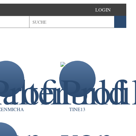
LOGIN
ZENMICHA
TINE13