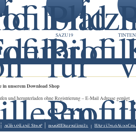
SAZU19
TINTE
le in unserem Download Shop
ufen und herunterladen ohne Registrierung – E-Mail Adresse genügt
AGB ONLINE SHOP
BARRIEREFREIHEIT
HAFTUNGSAUSSCHL