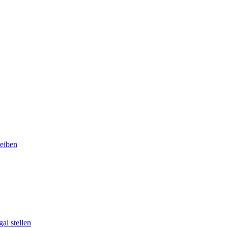
eiben
al stellen