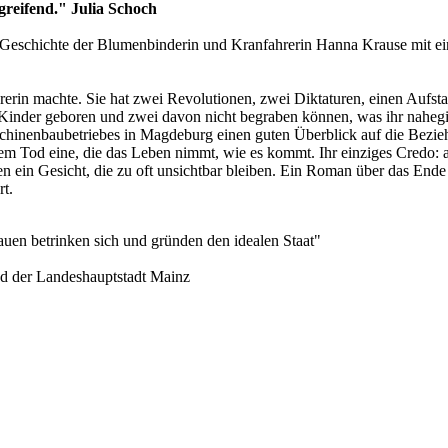
greifend." Julia Schoch
r Geschichte der Blumenbinderin und Kranfahrerin Hanna Krause mit ein
rin machte. Sie hat zwei Revolutionen, zwei Diktaturen, einen Aufst
chs Kinder geboren und zwei davon nicht begraben können, was ihr nahe
chinenbaubetriebes in Magdeburg einen guten Überblick auf die Bezieh
hrem Tod eine, die das Leben nimmt, wie es kommt. Ihr einziges Credo:
n ein Gesicht, die zu oft unsichtbar bleiben. Ein Roman über das Ende
t.
uen betrinken sich und gründen den idealen Staat"
nd der Landeshauptstadt Mainz